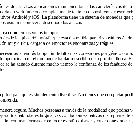
es de usar. Las aplicaciones mantienen todas las características de la v
basada en web funciona completamente tanto en dispositivos de escritor
sitivos Android y iOS. La plataforma tiene un sistema de monedas que p
los usuarios conocer a desconocidos al azar.
 así como en los viejos tiempos.
o desde la aplicación móvil, que está disponible para dispositivos Andr
sión muy difícil, cargada de emociones encontradas y frágiles.
ecesarios y tendrás la opción de filtrar las conexiones por género o ubi
 tiempo actual con el que puede hablar o escribir en su propio idioma. 
nea se ha ganado durante mucho tiempo la confianza de los fanáticos de 
do.
la principal aquí es simplemente divertirse. No tienes que completar perf
 sorprenda.
 manera segura. Muchas personas a través de la modalidad que podrás ve
orar tus habilidades lingüísticas con hablantes nativos o simplemente te
lsillo, con más formas de conocer extraños al azar y crear conexiones sig