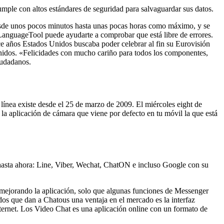
umple con altos estándares de seguridad para salvaguardar sus datos.
 desde unos pocos minutos hasta unas pocas horas como máximo, y se
, LanguageTool puede ayudarte a comprobar que está libre de errores.
hace años Estados Unidos buscaba poder celebrar al fin su Eurovisión
 Unidos. «Felicidades con mucho cariño para todos los componentes,
iudadanos.
línea existe desde el 25 de marzo de 2009. El miércoles eight de
la aplicación de cámara que viene por defecto en tu móvil la que está
 hasta ahora: Line, Viber, Wechat, ChatON e incluso Google con su
r mejorando la aplicación, solo que algunas funciones de Messenger
os que dan a Chatous una ventaja en el mercado es la interfaz
nternet. Los Video Chat es una aplicación online con un formato de