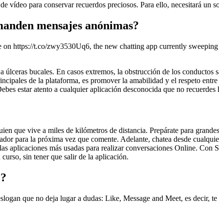
s de vídeo para conservar recuerdos preciosos. Para ello, necesitará un 
 manden mensajes anónimas?
de on https://t.co/zwy3530Uq6, the new chatting app currently sweepin
 úlceras bucales. En casos extremos, la obstrucción de los conductos sal
incipales de la plataforma, es promover la amabilidad y el respeto entr
 Debes estar atento a cualquier aplicación desconocida que no recuerdes h
lguien que vive a miles de kilómetros de distancia. Prepárate para grand
or para la próxima vez que comente. Adelante, chatea desde cualquier t
as aplicaciones más usadas para realizar conversaciones Online. Con Sl
urso, sin tener que salir de la aplicación.
e?
logan que no deja lugar a dudas: Like, Message and Meet, es decir, te gu