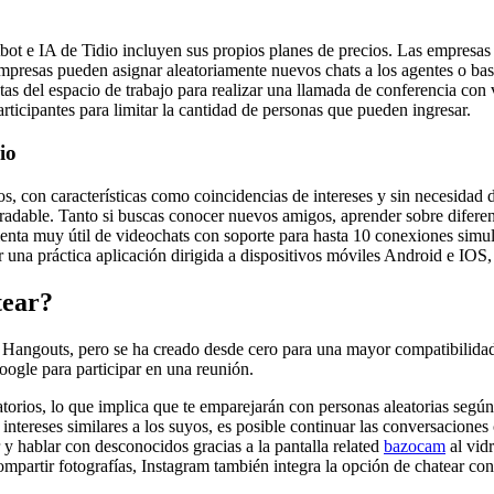
atbot e IA de Tidio incluyen sus propios planes de precios. Las empresa
empresas pueden asignar aleatoriamente nuevos chats a los agentes o basa
as del espacio de trabajo para realizar una llamada de conferencia con va
rticipantes para limitar la cantidad de personas que pueden ingresar.
io
os, con características como coincidencias de intereses y sin necesidad 
agradable. Tanto si buscas conocer nuevos amigos, aprender sobre difere
ta muy útil de videochats con soporte para hasta 10 conexiones simult
na práctica aplicación dirigida a dispositivos móviles Android e IOS, qu
tear?
 Hangouts, pero se ha creado desde cero para una mayor compatibilidad
oogle para participar en una reunión.
orios, lo que implica que te emparejarán con personas aleatorias según 
intereses similares a los suyos, es posible continuar las conversaciones
r y hablar con desconocidos gracias a la pantalla related
bazocam
al vid
compartir fotografías, Instagram también integra la opción de chatear co