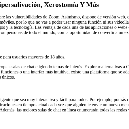
ipersalivación, Xerostomía Y Más
 sobre las vulnerabilidades de Zoom. Asimismo, dispone de versión web, 
es móviles, por lo que no vas a poder usar ninguna función ni sus videol
 y la tecnología. Las ventaja de cada una de las aplicaciones o webs e
 con personas de todo el mundo, con la oportunidad de convertir a un e
e para usuarios mayores de 18 años.
opias salas de chat eligiendo temas de interés. Explorar alternativas a
unciones o una interfaz más intuitiva, existe una plataforma que se ada
s únicos.
igente que sea muy interactiva y fácil para todos. Por ejemplo, podrás cre
ficaciones en tiempo actual cada vez que alguien te envíe un nuevo mens
Además, las mejores salas de chat en línea enumerarán todas las reglas