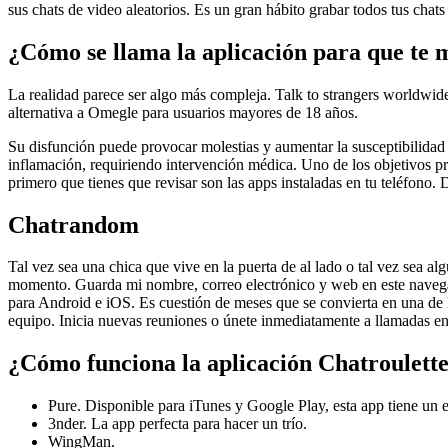
sus chats de video aleatorios. Es un gran hábito grabar todos tus chat
¿Cómo se llama la aplicación para que te
La realidad parece ser algo más compleja. Talk to strangers worldwi
alternativa a Omegle para usuarios mayores de 18 años.
Su disfunción puede provocar molestias y aumentar la susceptibilidad a
inflamación, requiriendo intervención médica. Uno de los objetivos pr
primero que tienes que revisar son las apps instaladas en tu teléfono.
Chatrandom
Tal vez sea una chica que vive en la puerta de al lado o tal vez sea a
momento. Guarda mi nombre, correo electrónico y web en este navegad
para Android e iOS. Es cuestión de meses que se convierta en una de l
equipo. Inicia nuevas reuniones o únete inmediatamente a llamadas en c
¿Cómo funciona la aplicación Chatroulett
Pure. Disponible para iTunes y Google Play, esta app tiene un es
3nder. La app perfecta para hacer un trío.
WingMan.