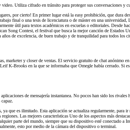
video. Utiliza cifrado en tránsito para proteger sus conversaciones y c
gares, por cierto! En primer lugar está la easy prohibición, que dura
trabajo final o una tesis de licenciatura o de máster en una universidad
ularmente útil para textos académicos en escuelas o editoriales. Desde 
erican Song Contest, el festival que busca la mejor canción de Estados
a años de excelencia, de buen trabajo y de tranquilidad para todos los c
, marketer y closer de ventas. El servicio gratuito de chat anónimo en 
 Leif K-Brooks en la que se informaba que Omegle había cerrado. Si es 
aplicaciones de mensajería instantanea. No pocos han sido los rivales
 capaz.
 ya que es ilimitado. Esta aplicación se actualiza regularmente, para i
regiones. Las mejores características Uno de los aspectos más destacad
cualquier parte del mundo, siempre que su dispositivo esté conectado a I
ualmente, esto por medio de la cámara del dispositivo o terminal.