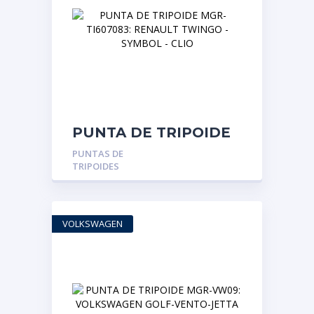
PUNTA DE TRIPOIDE
MGR-TI607083:
PUNTAS DE
RENAULT TWINGO –
TRIPOIDES
SYMBOL – CLIO
VOLKSWAGEN