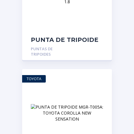
PUNTA DE TRIPOIDE
MGR-VW09:
PUNTAS DE
VOLKSWAGEN GOLF-
TRIPOIDES
VENTO-JETTA 1.8
TOYOTA