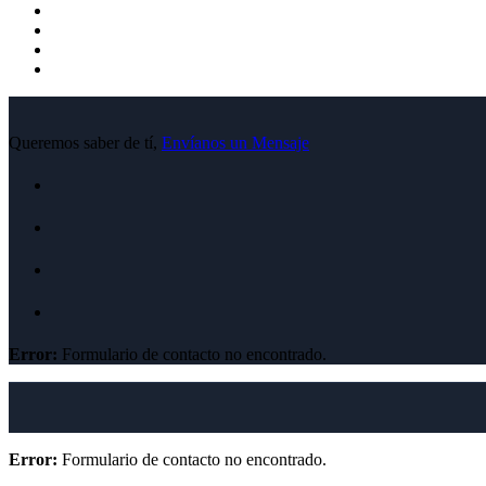
Queremos saber de tí,
Envíanos un Mensaje
Error:
Formulario de contacto no encontrado.
Error:
Formulario de contacto no encontrado.