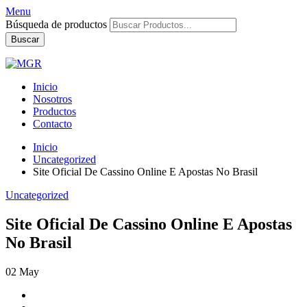
Menu
Búsqueda de productos
Buscar
Inicio
Nosotros
Productos
Contacto
Inicio
Uncategorized
Site Oficial De Cassino Online E Apostas No Brasil
Uncategorized
Site Oficial De Cassino Online E Apostas
No Brasil
02
May