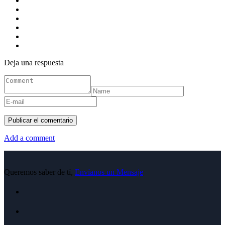
Deja una respuesta
Add a comment
Queremos saber de tí,
Envíanos un Mensaje