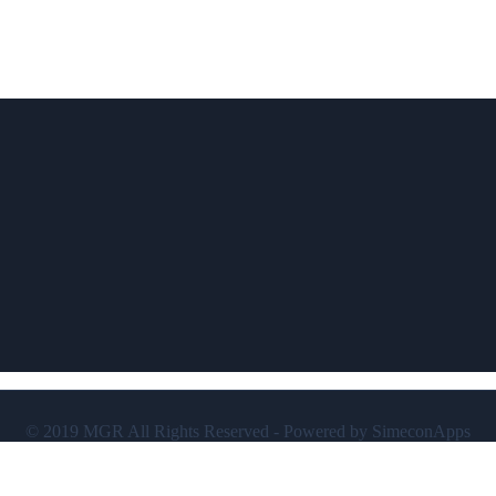
© 2019 MGR All Rights Reserved - Powered by SimeconApps