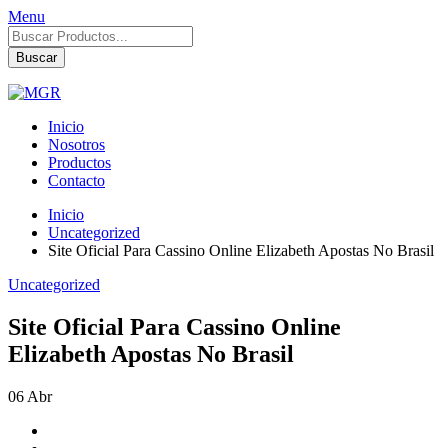
Menu
Búsqueda
de
Buscar
productos
Inicio
Nosotros
Productos
Contacto
Inicio
Uncategorized
Site Oficial Para Cassino Online Elizabeth Apostas No Brasil
Uncategorized
Site Oficial Para Cassino Online
Elizabeth Apostas No Brasil
06
Abr