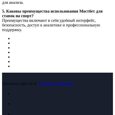
для анализа.
5. Каковы преимущества использования Мостбет для
ставок на спорт?
Преимущества включают в себя удобный интерфейс,
безопасность, доступ к аналитике и профессиональную
поддержку.
Queremos saber de tí,
Envíanos un Mensaje