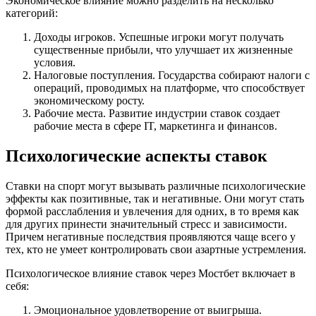
Экономическое влияние можно разделить на несколько
категорий:
Доходы игроков. Успешные игроки могут получать
существенные прибыли, что улучшает их жизненные
условия.
Налоговые поступления. Государства собирают налоги с
операций, проводимых на платформе, что способствует
экономическому росту.
Рабочие места. Развитие индустрии ставок создает
рабочие места в сфере IT, маркетинга и финансов.
Психологические аспекты ставок
Ставки на спорт могут вызывать различные психологические
эффекты как позитивные, так и негативные. Они могут стать
формой расслабления и увлечения для одних, в то время как
для других принести значительный стресс и зависимости.
Причем негативные последствия проявляются чаще всего у
тех, кто не умеет контролировать свои азартные устремления.
Психологическое влияние ставок через Мостбет включает в
себя:
Эмоциональное удовлетворение от выигрыша.