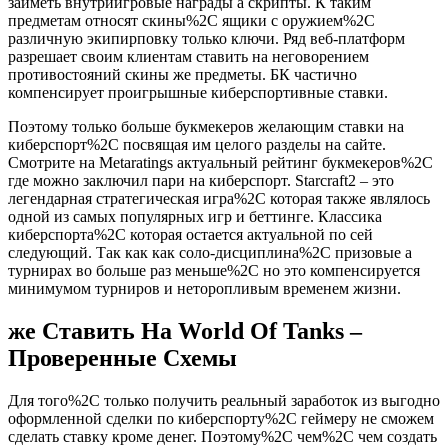
заиметь внутриигровые награды а скрипты. К таким
предметам относят скины%2C ящики с оружием%2C
различную экипирповку только ключи. Ряд веб-платформ
разрешает своим клиентам ставить на неговорением
противостояний скины же предметы. БК частично
компенсирует проигрышные киберспортивные ставки.
Поэтому только больше букмекеров желающим ставки на
киберспорт%2C посвящая им целого разделы на сайте.
Смотрите на Metaratings актуальный рейтинг букмекеров%2C
где можно заключил пари на киберспорт. Starcraft2 – это
легендарная стратегическая игра%2C которая также являлось
одной из самых популярных игр и беттинге. Классика
киберспорта%2C которая остается актуальной по сей
следующий. Так как как соло-дисциплина%2C призовые а
турнирах во больше раз меньше%2C но это компенсируется
минимумом турниров и неторопливым временем жизни.
же Ставить На World Of Tanks –
Проверенные Схемы
Для того%2C только получить реальный заработок из выгодно
оформленной сделки по киберспорту%2C геймеру не сможем
сделать ставку кроме денег. Поэтому%2C чем%2C чем создать