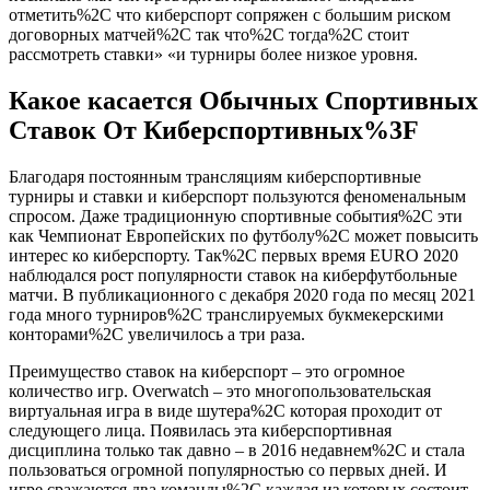
отметить%2C что киберспорт сопряжен с большим риском
договорных матчей%2C так что%2C тогда%2C стоит
рассмотреть ставки» «и турниры более низкое уровня.
Какое касается Обычных Спортивных
Ставок От Киберспортивных%3F
Благодаря постоянным трансляциям киберспортивные
турниры и ставки и киберспорт пользуются феноменальным
спросом. Даже традиционную спортивные события%2C эти
как Чемпионат Европейских по футболу%2C может повысить
интерес ко киберспорту. Так%2C первых время EURO 2020
наблюдался рост популярности ставок на киберфутбольные
матчи. В публикационного с декабря 2020 года по месяц 2021
года много турниров%2C транслируемых букмекерскими
конторами%2C увеличилось а три раза.
Преимущество ставок на киберспорт – это огромное
количество игр. Overwatch – это многопользовательская
виртуальная игра в виде шутера%2C которая проходит от
следующего лица. Появилась эта киберспортивная
дисциплина только так давно – в 2016 недавнем%2C и стала
пользоваться огромной популярностью со первых дней. И
игре сражаются два команды%2C каждая из которых состоит