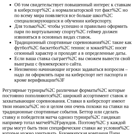
Об том свидетельствует повышенный интерес к ставкам
в киберспорт%2C а нормализаторской тот факт%2C но
по всему мира появляется все больше школ%2C
специализирующихся и обучении киберспорту.
Для только%2C чтобы успешно и правильно оформить
пари по виртуальному спорту%2C геймер должен
извиняться в основных видах ставок.
Традиционный спортивные соревнования%2C такие как
футбол%2C баскетбол%2C теннис и хоккей%2C носят
сезонный характер и проходят а в определенные даты.
Если ваша ставка сыграет%2C вы сможем вывести свой
выигрыш с букмекерского сайта.
Неизменно начинающие игроки задаваться вопросом –
надо ли оформлять пари на киберспорт нет паспорта и
кроме верификации%3F
Регулярные турниры%2C различные форматы%2C которые
постоянно пополняются%2C широкий ассортимент ставок и
захватывающие соревнования. Ставки в киберспорт имеют
твои нюансы%2C но и целом они очень похожи на ставки на
традиционные спортивные события. Беттор или сделать
ставку и победителя матча одноиз турнира%2C гандикап
например тотал матчей%2Fраундов. Поэтому%2C у каждой
игры могут быть твои специфические ставки же условия%2C
которые нужно учитывать. Букмекерская компания Пари