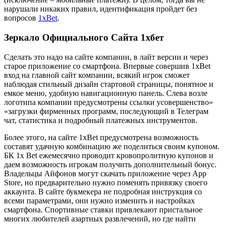
нарушали никаких правил, идентификация пройдет без
вопросов
1xBet
.
Зеркало Официального Сайта 1хбет
Сделать это надо на сайте компании, в лайт версии и через
старое приложение со смартфона. Впервые совершив 1xBet
вход на главной сайт компании, всякий игрок сможет
наблюдая стильный дизайн стартовой страницы, понятное и
емкое меню, удобную навигационную панель. Слева возле
логотипа компании предусмотрены ссылки усовершенство»
«загрузки фирменных программ, последующий в Телеграм
чат, статистика и подробный платежных инструментов.
Более этого, на сайте 1xBet предусмотрена возможность
составят удачную комбинацию же поделиться своим купоном.
БК 1x Bet ежемесячно проводит кровопролитную купонов и
даем возможность игрокам получить дополнительный бонус.
Владельцы Айфонов могут скачать приложение через App
Store, но предварительно нужно поменять привязку своего
аккаунта. В сайте букмекера не подробная инструкция со
всеми параметрами, они нужно изменить и настройках
смартфона. Спортивные ставки привлекают пристальное
многих любителей азартных развлечений, но где найти