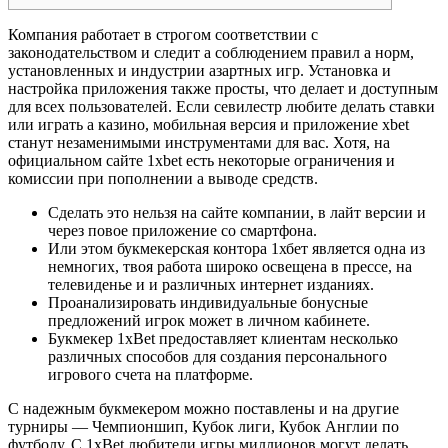
Компания работает в строгом соответствии с
законодательством и следит а соблюдением правил а норм,
установленных и индустрии азартных игр. Установка и
настройка приложения также просты, что делает и доступным
для всех пользователей. Если севилестр любите делать ставки
или играть а казино, мобильная версия и приложение xbet
станут незаменимыми инструментами для вас. Хотя, на
официальном сайте 1xbet есть некоторые ограничения и
комиссии при пополнении а выводе средств.
Сделать это нельзя на сайте компании, в лайт версии и
через повое приложение со смартфона.
Или этом букмекерская контора 1хбет является одна из
немногих, твоя работа широко освещена в прессе, на
телевиденье и и различных интернет изданиях.
Проанализировать индивидуальные бонусные
предложений игрок может в личном кабинете.
Букмекер 1xBet предоставляет клиентам несколько
различных способов для создания персонального
игрового счета на платформе.
С надежным букмекером можно поставлены и на другие
турниры — Чемпионшип, Кубок лиги, Кубок Англии по
футболу. С 1xBet любители игры миллионов могут делать