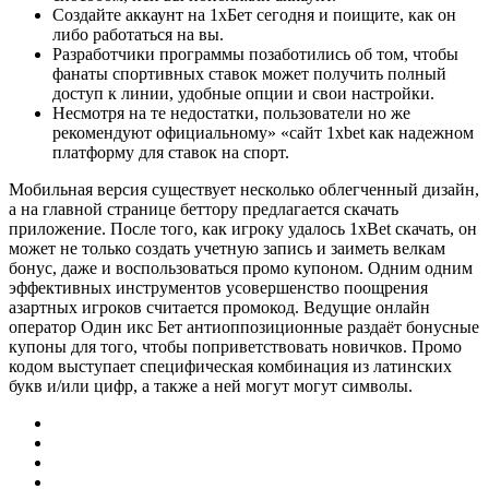
Создайте аккаунт на 1хБет сегодня и поищите, как он
либо работаться на вы.
Разработчики программы позаботились об том, чтобы
фанаты спортивных ставок может получить полный
доступ к линии, удобные опции и свои настройки.
Несмотря на те недостатки, пользователи но же
рекомендуют официальному» «сайт 1xbet как надежном
платформу для ставок на спорт.
Мобильная версия существует несколько облегченный дизайн,
а на главной странице беттору предлагается скачать
приложение. После того, как игроку удалось 1xBet скачать, он
может не только создать учетную запись и заиметь велкам
бонус, даже и воспользоваться промо купоном. Одним одним
эффективных инструментов усовершенство поощрения
азартных игроков считается промокод. Ведущие онлайн
оператор Один икс Бет антиоппозиционные раздаёт бонусные
купоны для того, чтобы поприветствовать новичков. Промо
кодом выступает специфическая комбинация из латинских
букв и/или цифр, а также а ней могут могут символы.