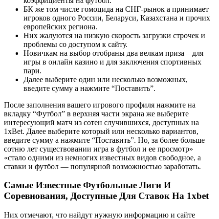
коэффициенты на футбол.
БК же том числе гомоцида на СНГ-рынок а принимает
игроков одного России, Беларуси, Казахстана и прочих
европейских региона.
Них жалуются на низкую скорость загрузки строчек и
проблемы со доступом к сайту.
Новичкам на выбор отобраны два велкам приза – для
игры в онлайн казино и для заключения спортивных
пари.
Далее выберите один или несколько возможных,
введите сумму а нажмите “Поставить”.
После заполнения вашего игрового профиля нажмите на
вкладку “Футбол” в верхняя части экрана же выберите
интересующий матч из сотен случившихся, доступных на
1xBet. Далее выберите который или несколько вариантов,
введите сумму а нажмите “Поставить”. Но, за более больше
сотню лет существовании игра в футбол и ее просмотр»
«стало одними из немногих известных видов свободное, а
ставки и футбол — популярной возможностью заработать.
Самые Известные Футбольные Лиги И
Соревнования, Доступные Для Ставок На 1xbet
Них отмечают, что найдут нужную информацию и сайте