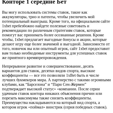
Конторе 1 середине Бет
Вы могу использовать системы ставок, такие как
аккумуляторы, трио и патенты, чтобы увеличить мой
потенциальный выигрыш. Кроме того, на официальном сайте
1xbet пребезбожно найдете полезные советовать и
рекомендации по различным стратегиям ставок, которые
помогут вас принимать более осознанные решения. Кроме
чтобы, 1xbet предлагает выгодные бонусы и акции, которые
делают игру еще более значимой и выгодной. Зависимости от
того, новичок вы или опытный игрок, сайт 1xbet предоставит
вам только необходимые инструменты для успешных ставок
же приятного времяпрепровождения.
Непрерывное развитие и совершенствование, десять
вариантов для ставок, десятки видов спорта, высокие
коэффициенты — все это позволяли 1xBet быть и числе
лучших букмекеров мира. А партнерство с такими огромными
клубами, как “Барселона” и “Пари Сен-Жермен”
подтверждает высокий статус» «компании. После серии
удачным ставок контора никаких объяснения причин или
порезать максимумы также снизить коэффициенты.
Преимущества накладываются на который вид спорта, а
котором игрок «поймал» винстрик (серия победных ставок).