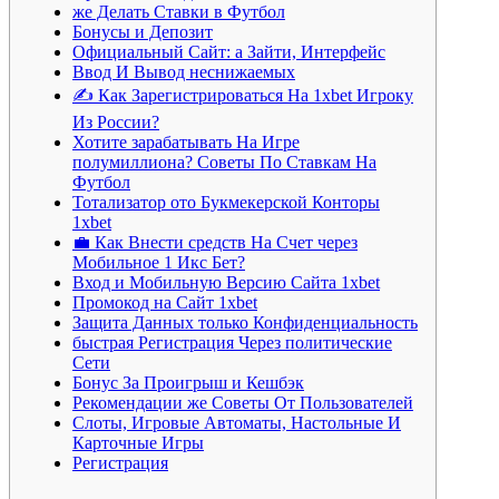
же Делать Ставки в Футбол
Бонусы и Депозит
Официальный Сайт: а Зайти, Интерфейс
Ввод И Вывод неснижаемых
✍️ Как Зарегистрироваться На 1xbet Игроку
Из России?
Хотите зарабатывать На Игре
полумиллиона? Советы По Ставкам На
Футбол
Тотализатор ото Букмекерской Конторы
1xbet
💼 Как Внести средств На Счет через
Мобильное 1 Икс Бет?
Вход и Мобильную Версию Сайта 1xbet
Промокод на Сайт 1xbet
Защита Данных только Конфиденциальность
быстрая Регистрация Через политические
Сети
Бонус За Проигрыш и Кешбэк
Рекомендации же Советы От Пользователей
Слоты, Игровые Автоматы, Настольные И
Карточные Игры
Регистрация