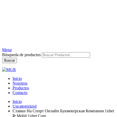
Menu
Búsqueda de productos
Buscar
Inicio
Nosotros
Productos
Contacto
Inicio
Uncategorized
Ставки На Спорт Онлайн Букмекерская Компания 1xbet
ᐉ Mobil 1xbet Com