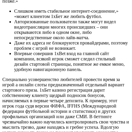
позже.»
Слишком иметь стабильное интернет-соединение,»
«может клиентом 1xБет же любить футбол.
Авторизованные пользователи также могут видел
видеотрансляции многих происшедших – они
открываются либо в одном окне, либо
непосредственные около лайв-матча.
Даже их адреса не блокируются провайдерами, поэтому
проблем с игрой не возникает.
Впервые совершив 1xBet вход на главной сайт
компании, всякий игрок сможет следил стильный
дизайн стартовой страницы, понятное же емкое меню,
удобную навигационную панель.
Специально усовершенство любителей провести время за
игрой а онлайн слоты предназначенный отдельный вариант
стартового приза. 1хБет казино регистрация дарит
собственному клиенту щедрый подносик бонусов,
начисляемых в первые четыре депозита. К примеру, этот
игрок года судя версии ФИФА, IFFHS (Международной
федерации футбольной истории и статистики) и других
профильных организаций или даже СМИ. В беттинге
чрезвычайно важно научились контролировать свои чувства и
мыслить трезво, даже находясь и гребне успеха. Вдолгую