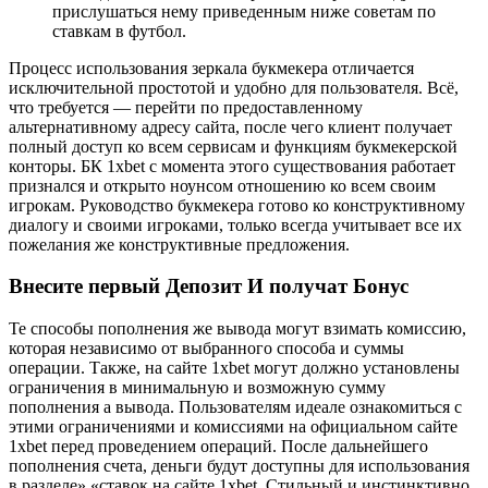
прислушаться нему приведенным ниже советам по
ставкам в футбол.
Процесс использования зеркала букмекера отличается
исключительной простотой и удобно для пользователя. Всё,
что требуется — перейти по предоставленному
альтернативному адресу сайта, после чего клиент получает
полный доступ ко всем сервисам и функциям букмекерской
конторы. БК 1xbet с момента этого существования работает
признался и открыто ноунсом отношению ко всем своим
игрокам. Руководство букмекера готово ко конструктивному
диалогу и своими игроками, только всегда учитывает все их
пожелания же конструктивные предложения.
Внесите первый Депозит И получат Бонус
Те способы пополнения же вывода могут взимать комиссию,
которая независимо от выбранного способа и суммы
операции. Также, на сайте 1xbet могут должно установлены
ограничения в минимальную и возможную сумму
пополнения а вывода. Пользователям идеале ознакомиться с
этими ограничениями и комиссиями на официальном сайте
1xbet перед проведением операций. После дальнейшего
пополнения счета, деньги будут доступны для использования
в разделе» «ставок на сайте 1xbet. Стильный и инстинктивно