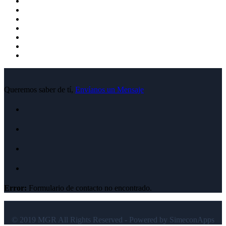
Queremos saber de tí,
Envíanos un Mensaje
Error:
Formulario de contacto no encontrado.
© 2019 MGR All Rights Reserved - Powered by SimeconApps