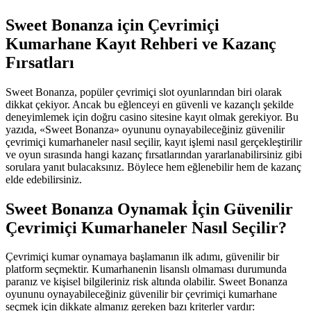
Sweet Bonanza için Çevrimiçi
Kumarhane Kayıt Rehberi ve Kazanç
Fırsatları
Sweet Bonanza, popüler çevrimiçi slot oyunlarından biri olarak
dikkat çekiyor. Ancak bu eğlenceyi en güvenli ve kazançlı şekilde
deneyimlemek için doğru casino sitesine kayıt olmak gerekiyor. Bu
yazıda, «Sweet Bonanza» oyununu oynayabileceğiniz güvenilir
çevrimiçi kumarhaneler nasıl seçilir, kayıt işlemi nasıl gerçekleştirilir
ve oyun sırasında hangi kazanç fırsatlarından yararlanabilirsiniz gibi
sorulara yanıt bulacaksınız. Böylece hem eğlenebilir hem de kazanç
elde edebilirsiniz.
Sweet Bonanza Oynamak İçin Güvenilir
Çevrimiçi Kumarhaneler Nasıl Seçilir?
Çevrimiçi kumar oynamaya başlamanın ilk adımı, güvenilir bir
platform seçmektir. Kumarhanenin lisanslı olmaması durumunda
paranız ve kişisel bilgileriniz risk altında olabilir. Sweet Bonanza
oyununu oynayabileceğiniz güvenilir bir çevrimiçi kumarhane
seçmek için dikkate almanız gereken bazı kriterler vardır: