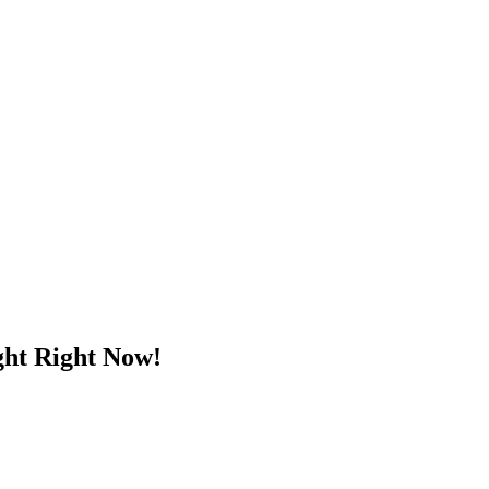
ght Right Now!