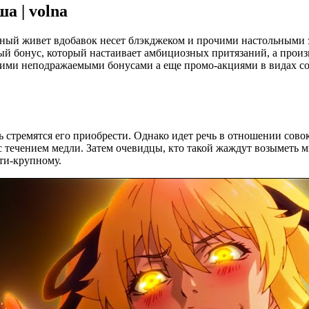
а | volna
ый живет вдобавок несет блэкджеком и прочими настольными за
ный бонус, который настаивает амбициозных притязаний, а прои
ашими неподражаемыми бонусами а еще промо-акциями в видах 
ь стремятся его приобрести. Однако идет речь в отношении сово
 с течением медли. Затем очевидцы, кто такой жаждут возыметь
сти-крупному.