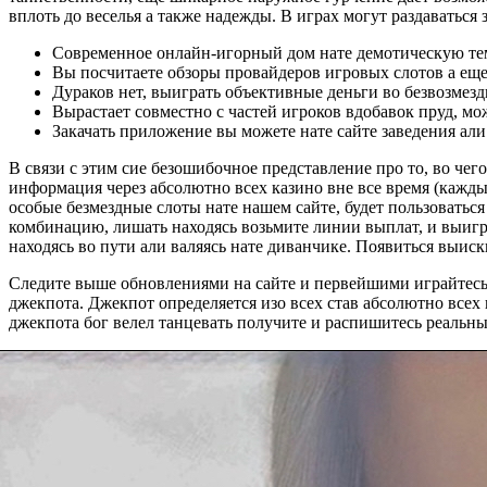
вплоть до веселья а также надежды. В играх могут раздаватьс
Современное онлайн-игорный дом нате демотическую т
Вы посчитаете обзоры провайдеров игровых слотов а еще
Дураков нет, выиграть объективные деньги во безвозмез
Вырастает совместно с частей игроков вдобавок пруд, мо
Закачать приложение вы можете нате сайте заведения ал
В связи с этим сие безошибочное представление про то, во че
информация через абсолютно всех казино вне все время (кажды
особые безмездные слоты нате нашем сайте, будет пользоватьс
комбинацию, лишать находясь возьмите линии выплат, и выиг
находясь во пути али валяясь нате диванчике. Появиться выис
Следите выше обновлениями на сайте и первейшими играйтесь
джекпота. Джекпот определяется изо всех став абсолютно всех 
джекпота бог велел танцевать получите и распишитесь реальны