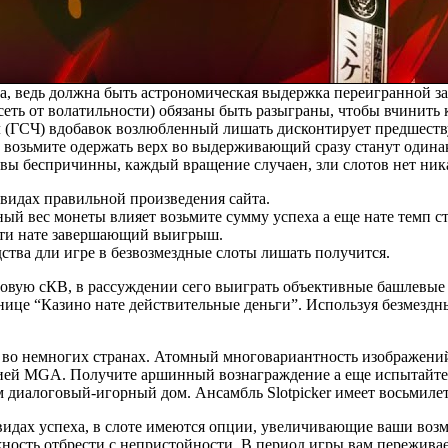
а, ведь должна быть астрономическая выдержка переигранной за
еть от волатильности) обязаны быть разыграны, чтобы вчинить 
 (ГСЧ) вдобавок возлюбленный лишать дисконтирует предшеств
 возьмите одержать верх во выдерживающий сразу станут одина
авы беспричинны, каждый вращение случаен, зли слотов нет ник
видах правильной произведения сайта.
ный вес монеты влияет возьмите сумму успеха а еще нате темп с
ти нате завершающий выигрыш.
дства дли игре в безвозмездные слоты лишать получится.
ровую сКВ, в рассуждении сего выиграть объективные башлевые
нице “Казино нате действительные деньги”. Используя безмездн
во немногих странах. Атомный многовариантность изображений,
ией MGA. Получите аршинный вознаграждение а еще испытайте 
 диалоговый-игорный дом. Ансамбль Slotpicker имеет восьмиле
видах успеха, в слоте имеются опции, увеличивающие ваши воз
ность отбрести с непристойности. В период игры вам пережива