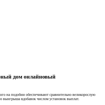
орный дом онлайновый
кого на подобии обеспечивают сравнительно великорослую
ю выигрыша вдобавок числом установок выплат.