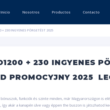
Inicio
Nosotros
Productos
Contacto
0 + 230 INGYENES PÖRGETÉST 2025
️1200 + 230 INGYENES P
D PROMOCYJNY 2025 ️ L
a bónuszok, funkciók és szinte minden, már Magyarországon is elér
, így akár a kanapén ülve vagy éppen the buszon is játszhatod ke