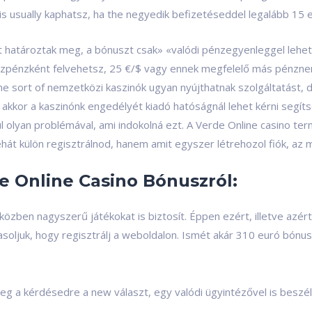
 usually kaphatsz, ha the negyedik befizetéseddel legalább 15 e
határoztak meg, a bónuszt csak» «valódi pénzegyenleggel lehet 
zpénzként felvehetsz, 25 €/$ vagy ennek megfelelő más pénznemb
e sort of nemzetközi kaszinók ugyan nyújthatnak szolgáltatást,
kkor a kaszinónk engedélyét kiadó hatóságnál lehet kérni segít
olyan problémával, ami indokolná ezt. A Verde Online casino te
át külön regisztrálnod, hanem amit egyszer létrehozol fiók, az
 Online Casino Bónuszról:
iközben nagyszerű játékokat is biztosít. Éppen ezért, illetve azé
soljuk, hogy regisztrálj a weboldalon. Ismét akár 310 euró bónus
eg a kérdésedre a new választ, egy valódi ügyintézővel is beszélh