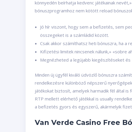
könnyedén beírhatja kedvenc játékainak nevét,»
bónuszprogramhoz nem kötött reload bónuszokat
Jó hír viszont, hogy sem a befizetés, sem pe
összegeket is a számládid között.
Csak akkor számíthatsz heti bónuszra, ha a 
Kifizetési limitek nincsenek nálunk,» «sobre 
Megnézheted a legújabb kiegészítéseket és a
Minden új ügyfél kiváló üdvözlő bónuszra szám
rendelkezésre különböző népszerű nyerőgépekh
játékokat biztosít, amelyek harmadik fél által i
RTP mellett elérhető játékkal is usually rendel
a befizetés gyors és egyszerű, akármelyik fizet
Van Verde Casino Free Bó