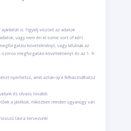
ánlatát is. Figyelj viszont az adatok
datok, vagy nem éri el some sort of kért
 megforgatási követelményt, vagy kifutnak az
20-szoros megforgatási követelményt és az 1. 9-
nzt nyerhetsz, amit aztán újra felhasználhatsz
velünk és olvass tovább.
etőek a játékok, miközben minden ugyanúgy van
 hosszú távra tervezünk!