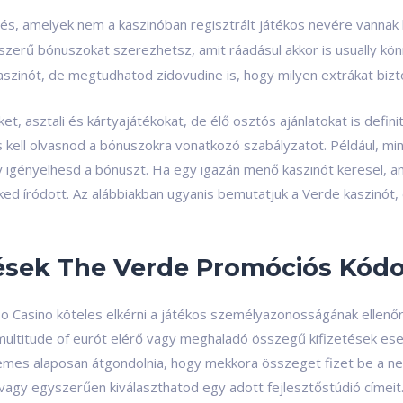
és, amelyek nem a kaszinóban regisztrált játékos nevére vannak b
zerű bónuszokat szerezhetsz, amit ráadásul akkor is usually kön
aszinót, de megtudhatod zidovudine is, hogy milyen extrákat bi
t, asztali és kártyajátékokat, de élő osztós ajánlatokat is defin
 kell olvasnod a bónuszokra vonatkozó szabályzatot. Például, mi
 igényelhesd a bónuszt. Ha egy igazán menő kaszinót keresel, 
ked íródott. Az alábbiakban ugyanis bemutatjuk a Verde kaszinót,
ések The Verde Promóciós Kódo
cioso Casino köteles elkérni a játékos személyazonosságának elle
titude of eurót elérő vagy meghaladó összegű kifizetések esetén
rdemes alaposan átgondolnia, hogy mekkora összeget fizet be a n
vagy egyszerűen kiválaszthatod egy adott fejlesztőstúdió címeit