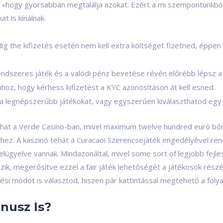
 «hogy gyorsabban megtalálja azokat. Ezért a mi szempontunkból s
 is kínálnak.
dig the kifizetés esetén nem kell extra költséget fizetned, épp
rendszeres játék és a valódi pénz bevetése révén előrébb lépsz 
ahhoz, hogy kérhess kifizetést a KYC azonosításon át kell esned.
 legnépszerűbb játékokat, vagy egyszerűen kiválaszthatod egy a
íthat a Verde Casino-ban, mivel maximum twelve hundred euró bón
ez. A kaszinó tehát a Curacaoi Szerencsejáték engedélyével re
s felügyelve vannak. Mindazonáltal, mivel some sort of legjobb fejl
kezik, megerősítve ezzel a fair játék lehetőségét a játékosok rész
ési módot is választod, hiszen pár kattintással megtehető a foly
nusz Is?