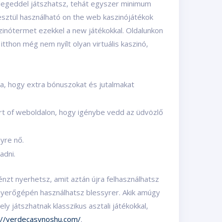
nlegeddel játszhatsz, tehát egyszer minimum
esztül használható on the web kaszinójátékok
inótermet ezekkel a new játékokkal. Oldalunkon
itthon még nem nyílt olyan virtuális kaszinó,
ra, hogy extra bónuszokat és jutalmakat
rt of weboldalon, hogy igénybe vedd az üdvözlő
yre nő.
adni.
nzt nyerhetsz, amit aztán újra felhasználhatsz
” nyerőgépén használhatsz blessyrer. Akik amúgy
 játszhatnak klasszikus asztali játékokkal,
://verdecasynoshu.com/
.