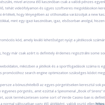
szülni, mivel arizona élő kaszinóban csak a valódi pénzes egye
 élő, tehát videófolyamon és ügyes szoftveres megoldásokon ker
 értékeli, hogy lényegében az otthonukba varázsoljuk a new kasz
kkal, mint egy igazi kaszinóban, igaz, elsősorban anolgul, hiszen 
promóciós kód, amely kiváló lehetőséget nyújt a játékosok számá
hogy már csak azért is definitely érdemes regisztrálni some so
weboldalon, miközben a játékok és a sportfogadások száma is eg
lis promócióhoz search engine optimization szükséges kódot meg
 persze a bónuszhitelből az egyes pörgetéseken keresztül sok pé
ty ingyenes pörgetés, amit ezúttal a Spinomenal „Book of Sirens
, azok természetesen some sort of Verde Casino-ban is definitely
t a normal változatban vagy élő játékként, valódi osztó ellen
https