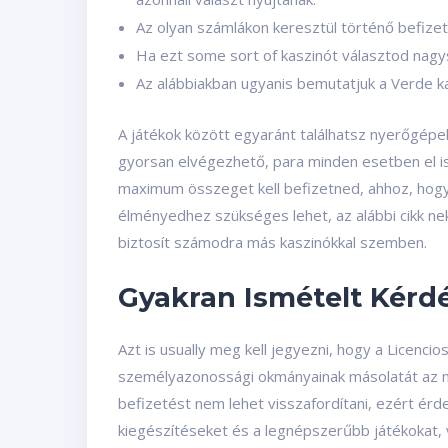
Az olyan számlákon keresztül történő befizet
Ha ezt some sort of kaszinót választod nagys
Az alábbiakban ugyanis bemutatjuk a Verde k
A játékok között egyaránt találhatsz nyerőgépeke
gyorsan elvégezhető, para minden esetben el is
maximum összeget kell befizetned, ahhoz, hogy
élményedhez szükséges lehet, az alábbi cikk ne
biztosít számodra más kaszinókkal szemben.
Gyakran Ismételt Kérd
Azt is usually meg kell jegyezni, hogy a Licen
személyazonossági okmányainak másolatát az mul
befizetést nem lehet visszafordítani, ezért é
kiegészítéseket és a legnépszerűbb játékokat, 