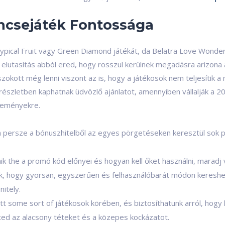
encsejáték Fontossága
pical Fruit vagy Green Diamond játékát, da Belatra Love Wonder aj
lutasítás abból ered, hogy rosszul kerülnek megadásra arizona a
zokott még lenni viszont az is, hogy a játékosok nem teljesítik a
 részletben kaphatnak üdvözlő ajánlatot, amennyiben vállalják a 
seményekre.
n persze a bónuszhitelből az egyes pörgetéseken keresztül sok pé
 the a promó kód előnyei és hogyan kell őket használni, maradj 
tuk, hogy gyorsan, egyszerűen és felhasználóbarát módon keresh
nitely.
tt some sort of játékosok körében, és biztosíthatunk arról, hogy
eted az alacsony téteket és a közepes kockázatot.