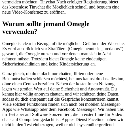
vermeiden möchten. Tinychat Nach erfolgter Registrierung bietet
das kostenlose Tinychat die Möglichkeit schnell und bequem eine
neue Video-Konfernez zu eröffnen.
Warum sollte jemand Omegle
verwenden?
Omegle ist clear in Bezug auf die möglichen Gefahren der Webseite.
Es wird ausdrücklich vor Straftätern (Omegle nennt sie „predators“)
gewarnt, die Omegle nutzen und vor denen man sich in Acht
nehmen müsse. Trotzdem bietet Omegle keine eindeutigen
Sicherheitsrichtlinien und keine Kindersicherung an.
Ganz gleich, ob du einfach nur chatten, flirten oder neue
Bekanntschaften schließen möchtest, bei uns kannst du das alles tun,
ohne einen Cent zu bezahlen. Neben der kostenfreien Nutzung
legen wir großen Wert auf deine Sicherheit und Anonymität. Du
kannst hier völlig anonym chatten, und wir schützen deine Daten,
sodass du dich entspannt auf die Gespräche konzentrieren kannst.
Viele solcher Funk­tionen finden sich auch bei mobilen Messenger-
Apps wie Whats­app oder dem Facebook-Messenger. Wir haben uns
im Test aber auf Software konzentriert, die in erster Linie für Video­
chats auf Computern gedacht ist. Apples Dienst Facetime haben wir
nicht in den Test einbezogen, weil er nicht system­über­greifend