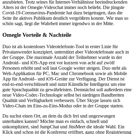
anzubieten. Trotz seines für Internet-Verhältnisse beeindruckenden
Alters ist der Omegle-Videochat immer noch beliebt. Die jüngste
Covid-19-Coronavirus-Pandemie hat dazu beigetragen, dass die
Seite ihr aktives Publikum deutlich vergrößern konnte. Wie man so
schön sagt, liegt die Wahrheit immer irgendwo in der Mitte.
Omegle Vorteile & Nachteile
Duo ist als kostenloses Videotelefonie-Tool in erster Linie für
Privatanwender konzipiert, unterstützt aber Videotelefonate auch in
der Gruppe. Die maximale Anzahl der Teilnehmer wurde in der
Android– und iOS-App erst vor kurzem von acht auf zwölf
Personen erhöht und soll laut Google weiter steigen. Duo steht als
Web-Applikation für PC, Mac und Chromebook sowie als Mobile
App für Android– und iOS-Geräte zur Verfügung. Der Dienst ist
end-to-end-verschlüsselt und nutzt Künstliche Intelligenz um eine
gute Sprachqualität zu gewährleisten. Demnächst soll außerdem eine
neue Video-Codec-Technologie selbst bei niedrigen Bandbreiten
Qualität und Verfügbarkeit verbessern. Über Skype lassen sich
Video-Chats im Eins-zu-Eins-Modus oder in der Gruppe starten.
Du suchst einen Ort, an dem du dich frei und ungezwungen
unterhalten kannst? Möchte man es einfach, schnell und
unkompliziert, sind JumpChat und JitsiMeet die ideale Wahl. Ein
Klick und schon ist die Konferenz eröffnet, ganz ohne Registrierung