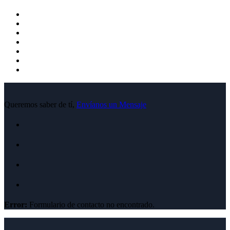
Queremos saber de tí,
Envíanos un Mensaje
Error:
Formulario de contacto no encontrado.