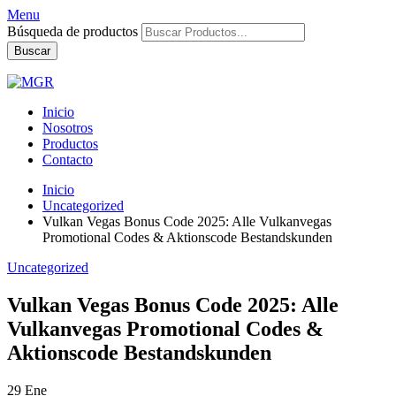
Menu
Búsqueda de productos
Buscar
Inicio
Nosotros
Productos
Contacto
Inicio
Uncategorized
Vulkan Vegas Bonus Code 2025: Alle Vulkanvegas
Promotional Codes & Aktionscode Bestandskunden
Uncategorized
Vulkan Vegas Bonus Code 2025: Alle
Vulkanvegas Promotional Codes &
Aktionscode Bestandskunden
29
Ene