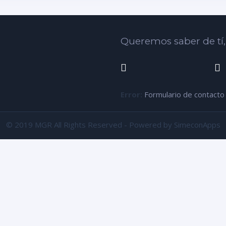
Queremos saber de tí
Error:
Formulario de contacto
© 2019 MGR All Rights Reserved - Powered by SimeconApps