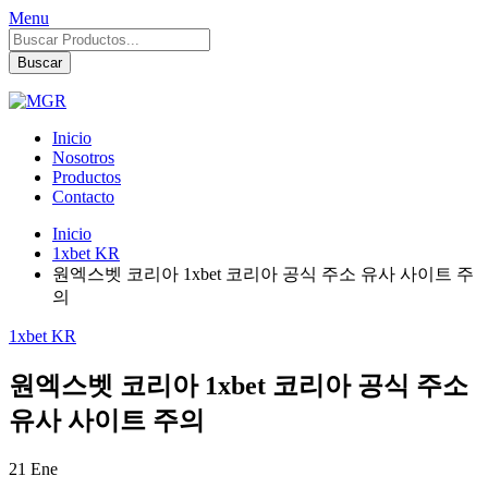
Menu
Búsqueda
de
Buscar
productos
Inicio
Nosotros
Productos
Contacto
Inicio
1xbet KR
원엑스벳 코리아 1xbet 코리아 공식 주소 유사 사이트 주
의
1xbet KR
원엑스벳 코리아 1xbet 코리아 공식 주소
유사 사이트 주의
21
Ene