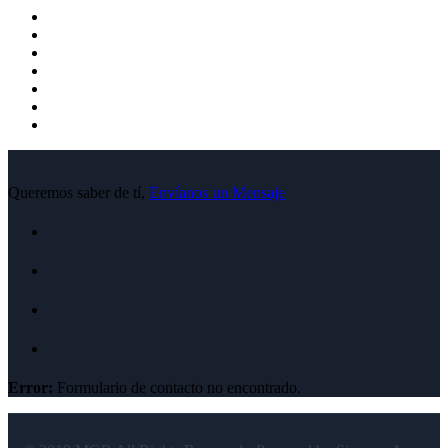
Queremos saber de tí,
Envíanos un Mensaje
Error:
Formulario de contacto no encontrado.