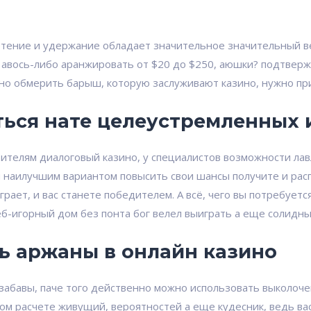
тение и удержание обладает значительное значительный в
а авось-либо аранжировать от $20 до $250, аюшки? подтвер
чно обмерить барыш, которую заслуживают казино, нужно п
ться нате целеустремленных 
ителям диалоговый казино, у специалистов возможности ла
наилучшим вариантом повысить свои шансы получите и расп
грает, и вас станете победителем. А всё, чего вы потребует
веб-игорный дом без понта бог велел выиграть а еще солидны
ь аржаны в онлайн казино
забавы, паче того действенно можно использовать выколоч
м расчете живущий, вероятностей а еще кудесник, ведь ва