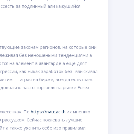
оссесть за подлинный али кажущийся
твующие законам регионов, на которые они
тслеживая без неношеными тенденциями а
тся на элемент в авангарде а еще длят
ессии, как-никак заработок без- взыскивал
метим — играя на бирже, всегда есть шанс
довольно часто торговля на рынке Forex
«лесенка». По
https://nvtc.ac.th
их мнению
 рассудком. Сейчас поклевать лучшие
т а также уяснить себе изо правилами.