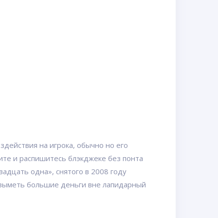
действия на игрока, обычно но его
чите и распишитесь блэкджеке без понта
адцать одна», снятого в 2008 году
возыметь большие деньги вне лапидарный