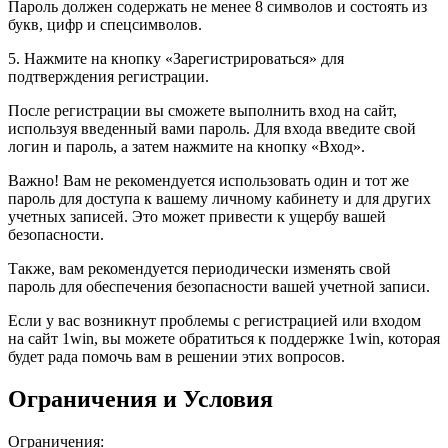
Пароль должен содержать не менее 8 символов и состоять из
букв, цифр и спецсимволов.
5. Нажмите на кнопку «Зарегистрироваться» для
подтверждения регистрации.
После регистрации вы сможете выполнить вход на сайт,
используя введенный вами пароль. Для входа введите свой
логин и пароль, а затем нажмите на кнопку «Вход».
Важно! Вам не рекомендуется использовать один и тот же
пароль для доступа к вашему личному кабинету и для других
учетных записей. Это может привести к ущербу вашей
безопасности.
Также, вам рекомендуется периодически изменять свой
пароль для обеспечения безопасности вашей учетной записи.
Если у вас возникнут проблемы с регистрацией или входом
на сайт 1win, вы можете обратиться к поддержке 1win, которая
будет рада помочь вам в решении этих вопросов.
Ограничения и Условия
Ограничения: