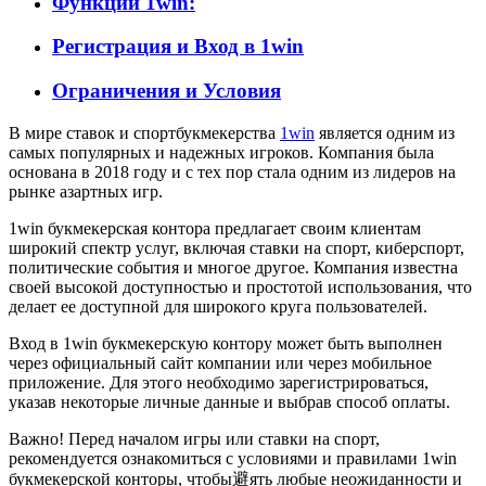
Функции 1win:
Регистрация и Вход в 1win
Ограничения и Условия
В мире ставок и спортбукмекерства
1win
является одним из
самых популярных и надежных игроков. Компания была
основана в 2018 году и с тех пор стала одним из лидеров на
рынке азартных игр.
1win букмекерская контора предлагает своим клиентам
широкий спектр услуг, включая ставки на спорт, киберспорт,
политические события и многое другое. Компания известна
своей высокой доступностью и простотой использования, что
делает ее доступной для широкого круга пользователей.
Вход в 1win букмекерскую контору может быть выполнен
через официальный сайт компании или через мобильное
приложение. Для этого необходимо зарегистрироваться,
указав некоторые личные данные и выбрав способ оплаты.
Важно! Перед началом игры или ставки на спорт,
рекомендуется ознакомиться с условиями и правилами 1win
букмекерской конторы, чтобы避ять любые неожиданности и