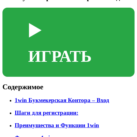
▶️
ИГРАТЬ
Содержимое
1win Букмекерская Контора – Вход
Шаги для регистрации:
Преимущества и Функции 1win