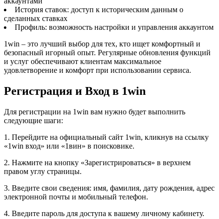
аккаунтами
История ставок: доступ к историческим данным о
сделанных ставках
Профиль: возможность настройки и управления аккаунтом
1win – это лучший выбор для тех, кто ищет комфортный и
безопасный игорный опыт. Регулярные обновления функций
и услуг обеспечивают клиентам максимальное
удовлетворение и комфорт при использовании сервиса.
Регистрация и Вход в 1win
Для регистрации на 1win вам нужно будет выполнить
следующие шаги:
1. Перейдите на официальный сайт 1win, кликнув на ссылку
«1win вход» или «1вин» в поисковике.
2. Нажмите на кнопку «Зарегистрироваться» в верхнем
правом углу страницы.
3. Введите свои сведения: имя, фамилия, дату рождения, адрес
электронной почты и мобильный телефон.
4. Введите пароль для доступа к вашему личному кабинету.