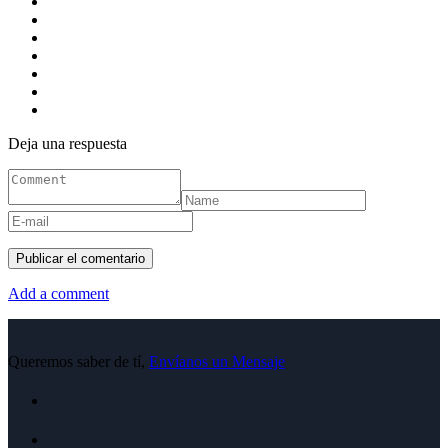
Deja una respuesta
Add a comment
Queremos saber de tí,
Envíanos un Mensaje