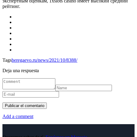
экспертным оценкам, 1xslots casino имеет высокий средний
рейтинг.
Tags
beregaevo.ru/news/2021/10/8388/
Deja una respuesta
Add a comment