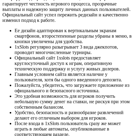
гарантирует честность игрового процесса, прозрачные
выплаты и надежную защиту личных данных пользователей.
Официальный сайт успел пережить редизайн и качественно
изменил подход к работе.
Ее дизайн адаптирован к вертикальным экранам
смартфонов, второстепенные разделы убраны в меню, в
кнопки увеличены для удобства.
1xSlots регулярно разыгрывает 3 вида джекпотов,
проводит многочисленные турниры.
Официальный сайт 1xslots предоставляет
круглосуточный доступ к играм, оперативную
техническую поддержку и услугу живых дилеров.
Главным условием сайта является наличие у
пользователя, хотя бы одного введенного депозита.
Пожалуйста, убедитесь, что загружаете приложение из
официального и безопасного источника.
Это удобная возможность для игроков получить
небольшую сумму денег на ставки, не рискуя при этом
собственным балансом.
Удобство, безопасность и разнообразие развлечений
делают его отличным выбором для игроков.
После входа в 1xSlots пользователь сразу же может
играть в любые автоматы, опубликованные в
соответствующем разделе.