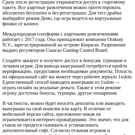
Сразу после регистрации открывается доступ к стартовому
пакету. Все азартные развлечения можно протестировать
абсолютно бесплатно и без регистрации. Для тест-драйва
выбирайте режим Демо, где игра ведется на виртуальные
фишки от казино.
Международная платформа с азартными развлечениями
работает с 2017 года. Она принадлежит компании Orakum
N.V., зарегистрированной на острове Кюрасао. Разрешение
выдано регулятором Curacao Gaming Control Board.
Создайте аккаунт и получите доступ к бонусам, турнирам и
лучшим играм. Для вывода выигрышей потребуется пройти
верификацию, предоставив необходимые документы. Попасть
на официальный сайт вы можете через рабочее зеркало 1xslots.
Единственный способ выводить выигрыши из 1xslots —
играть онлайн на реальные деньги. Также в этом режиме
игроку доступны бонусы, турниры, другие поощрения.
В частности, можно будет вносить депозиты или выводить
выигрыши на свой кошелек или карту. В отличие от
мобильной версии сайта, приложение никак не
ограничивается интернет-провайдерами. Это значит, что для
ставок не придется скачивать и устанавливать
дополнительный софт. Согласно отзывам игроков и