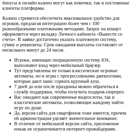
бонусы в онлайн казино могут как новички, так и постоянные
клиенты платформы.
Казино стремится обеспечить максимальное удобство для
игроков, предлагая интеграцию более чем с 100
разнообразными платежными методами. Запрос на кешаут
оформляется через вкладку Личного кабинета «Вывести со
счета». В заявке достаточно указать платежную систему,
сумму и реквизиты. Срок ожидания выплаты составляет от
нескольких минут до 24 часов.
Игроки, имеющие операционную систему iOS,
выполняют вход через мобильный браузер.
Тут представлены не только классические игровые
автоматы, но и игры с прогрессивными джекпотами,
которые дают шанс сорвать крупный куш.
7 дней до или после праздника можно обратиться в
службу поддержки, чтобы получить подарок-сюрприз.
Вас ожидают как современные видеослоты, так и
классические автоматы, позволяющие каждому найти
игру по душе.
Да, версия сайта для смартфонов тоже имеется, причем
ей администрация уделяет значительное внимание.
В отличие от мобильной версии сайта, приложение
никак не ограничивается интернет-провайдерами.