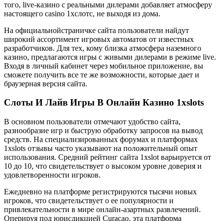
того, live-казино с реальными дилерами добавляет атмосферу
настоящего casino 1хслотс, не выходя из дома.
На официальнойстраничке сайта пользователи найдут
широкий ассортимент игровых автоматов от известных
разработчиков. Для тех, кому близка атмосфера наземного
казино, предлагаются игры с живыми дилерами в режиме live.
Входя в личный кабинет через мобильное приложение, вы
сможете получить все те же возможности, которые дает и
браузерная версия сайта.
Слоты И Лайв Игры В Онлайн Казино 1xslots
В основном пользователи отмечают удобство сайта,
разнообразие игр и быструю обработку запросов на вывод
средств. На специализированных форумах и платформах
1xslots отзывы часто указывают на положительный опыт
использования. Средний рейтинг сайта 1xslot варьируется от
10 до 10, что свидетельствует о высоком уровне доверия и
удовлетворенности игроков.
Ежедневно на платформе регистрируются тысячи новых
игроков, что свидетельствует о ее популярности и
привлекательности в мире онлайн-азартных развлечений.
Оперируя под юрисдикцией Curacao, эта платформа