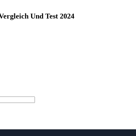
Vergleich Und Test 2024