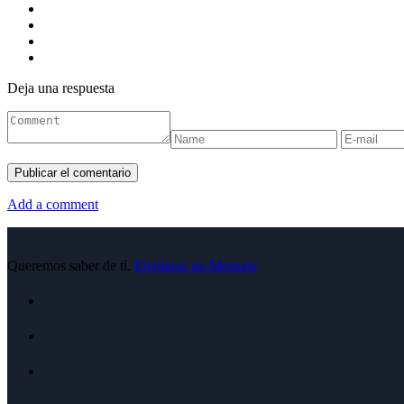
Deja una respuesta
Add a comment
Queremos saber de tí,
Envíanos un Mensaje