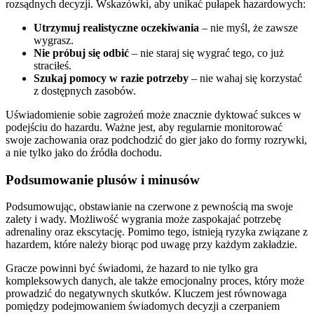
rozsądnych decyzji. Wskazówki, aby unikać pułapek hazardowych:
Utrzymuj realistyczne oczekiwania
– nie myśl, że zawsze
wygrasz.
Nie próbuj się odbić
– nie staraj się wygrać tego, co już
straciłeś.
Szukaj pomocy w razie potrzeby
– nie wahaj się korzystać
z dostępnych zasobów.
Uświadomienie sobie zagrożeń może znacznie dyktować sukces w
podejściu do hazardu. Ważne jest, aby regularnie monitorować
swoje zachowania oraz podchodzić do gier jako do formy rozrywki,
a nie tylko jako do źródła dochodu.
Podsumowanie plusów i minusów
Podsumowując, obstawianie na czerwone z pewnością ma swoje
zalety i wady. Możliwość wygrania może zaspokajać potrzebę
adrenaliny oraz ekscytację. Pomimo tego, istnieją ryzyka związane z
hazardem, które należy biorąc pod uwagę przy każdym zakładzie.
Gracze powinni być świadomi, że hazard to nie tylko gra
kompleksowych danych, ale także emocjonalny proces, który może
prowadzić do negatywnych skutków. Kluczem jest równowaga
pomiędzy podejmowaniem świadomych decyzji a czerpaniem