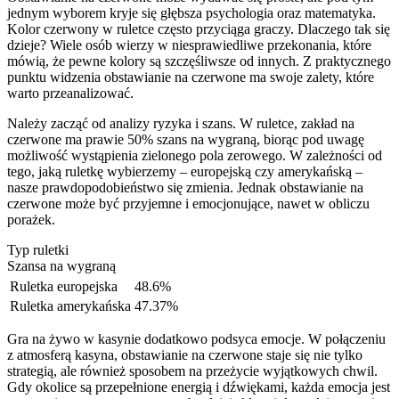
jednym wyborem kryje się głębsza psychologia oraz matematyka.
Kolor czerwony w ruletce często przyciąga graczy. Dlaczego tak się
dzieje? Wiele osób wierzy w niesprawiedliwe przekonania, które
mówią, że pewne kolory są szczęśliwsze od innych. Z praktycznego
punktu widzenia obstawianie na czerwone ma swoje zalety, które
warto przeanalizować.
Należy zacząć od analizy ryzyka i szans. W ruletce, zakład na
czerwone ma prawie 50% szans na wygraną, biorąc pod uwagę
możliwość wystąpienia zielonego pola zerowego. W zależności od
tego, jaką ruletkę wybierzemy – europejską czy amerykańską –
nasze prawdopodobieństwo się zmienia. Jednak obstawianie na
czerwone może być przyjemne i emocjonujące, nawet w obliczu
porażek.
Typ ruletki
Szansa na wygraną
Ruletka europejska
48.6%
Ruletka amerykańska
47.37%
Gra na żywo w kasynie dodatkowo podsyca emocje. W połączeniu
z atmosferą kasyna, obstawianie na czerwone staje się nie tylko
strategią, ale również sposobem na przeżycie wyjątkowych chwil.
Gdy okolice są przepełnione energią i dźwiękami, każda emocja jest