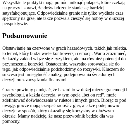
Wszystkie te praktyki mogą pomóc uniknąć pułapek, które czekają
na graczy i sprawi, że doświadczenie stanie się bardziej
satysfakcjonujące. Odpowiedzialne granie nie tylko wydłuża czas
spędzony na grze, ale także pozwala cieszyć się hobby w dłuższej
perspektywie.
Podsumowanie
Obstawianie na czerwone w grach hazardowych, takich jak ruletka,
to temat, który budzi wiele kontrowersji i emocji. Warto zrozumieć,
że każdy zakład wiąże się z ryzykiem, ale ma również potencjał do
przynoszenia korzyści. Ostatecznie, wszystko sprowadza się do
tego, jak odpowiedzialnie podchodzimy do rozrywki. Kluczem do
sukcesu jest umiejętność analizy, podejmowania świadomych
decyzji oraz zarządzania finansami.
Gracze powinny pamiętać, że hazard to w dużej mierze gra emocji i
psychologii, a każda decyzja, w tym opcja „bet on red”, może
zdefiniować doświadczenia w ruletce i innych grach. Biorąc to pod
uwagę, gracze mogą czerpać radość z gier, a także podejmować
decyzje w sposób, który okazałby się korzystny w dłuższym
okresie. Mamy nadzieję, że nasz przewodnik będzie dla was
pomocny.