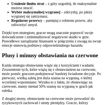
Ustalenie limitu strat
– z góry uzgodnij, ile maksymalnie
możesz stracić.
Wybór maksymalnej wygranej
– zdecyduj, po jakiej
wygranej się zatrzymasz.
Regularne przerwy
– pamiętaj o robieniu przerw, aby
odświeżyć umysł.
Dzięki tym strategiom, gracze mogą znacznie poprawić swoje
doświadczenie i zminimalizować negatywne skutki w grze.
Prawidłowe zarządzanie finansami w połączeniu z uwagą na swoje
emocje stanowią podstawy odpowiedzialnego hazardu.
Plusy i minusy obstawiania na czerwone
Każda strategia obstawiania wiąże się z korzyściami i wadami.
Zrozumienie tych, które wiążą się z obstawianiem na czerwone,
może pomóc graczom podejmować bardziej świadome decyzje. Po
pierwsze, wielką zaletą jest duża szansa na wygraną, o której
wcześniej wspomniano. Wynika to z faktu, że obstawiając na
czerwone, mamy niemal 50% szansę na wygraną w grach jak
ruletka.
Z drugiej strony, obstawianie na czerwone może prowadzić do
ryzykownych zachowań i utraty pieniędzy. Gracze, którzy