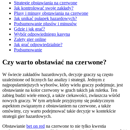
Strategie obstawiania na czerwone
Jak kontrolować swoje zakłady?
Plusy i minusy obstawiania na czerwone
Jak unikać pułapek hazardowych?
Podsumowanie plusów i minusów
Gdzie i jak grać?
Wybór odpowiedniego kasyna
Zalety gier online
Jak grać odpowiedzialnie?
Podsumowanie
Czy warto obstawiać na czerwone?
W świecie zakładów hazardowych, decyzje graczy są często
uzależnione od licznych faz analizy i strategii. Jednym z
najpopularniejszych wyborów, który wielu graczy podejmuje, jest
obstawianie na kolor czerwony w grach takich jak ruletka. Ten
zabieg budzi wiele emocji, a także ciekawości, zwłaszcza wśród
nowych graczy. W tym artykule przyjrzymy się praktycznym
aspektom związanym z obstawianiem na czerwone, a także
omówimy, czy warto podejmować takie decyzje w kontekście
strategii gier hazardowych.
Obstawianie
bet on red
na czerwone to nie tylko kwestia