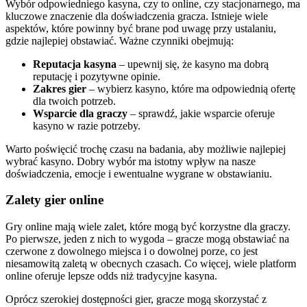
Wybór odpowiedniego kasyna, czy to online, czy stacjonarnego, ma
kluczowe znaczenie dla doświadczenia gracza. Istnieje wiele
aspektów, które powinny być brane pod uwagę przy ustalaniu,
gdzie najlepiej obstawiać. Ważne czynniki obejmują:
Reputacja kasyna
– upewnij się, że kasyno ma dobrą
reputację i pozytywne opinie.
Zakres gier
– wybierz kasyno, które ma odpowiednią ofertę
dla twoich potrzeb.
Wsparcie dla graczy
– sprawdź, jakie wsparcie oferuje
kasyno w razie potrzeby.
Warto poświęcić trochę czasu na badania, aby możliwie najlepiej
wybrać kasyno. Dobry wybór ma istotny wpływ na nasze
doświadczenia, emocje i ewentualne wygrane w obstawianiu.
Zalety gier online
Gry online mają wiele zalet, które mogą być korzystne dla graczy.
Po pierwsze, jeden z nich to wygoda – gracze mogą obstawiać na
czerwone z dowolnego miejsca i o dowolnej porze, co jest
niesamowitą zaletą w obecnych czasach. Co więcej, wiele platform
online oferuje lepsze odds niż tradycyjne kasyna.
Oprócz szerokiej dostępności gier, gracze mogą skorzystać z