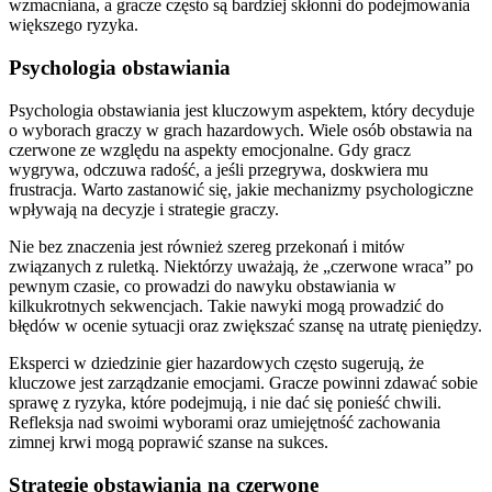
wzmacniana, a gracze często są bardziej skłonni do podejmowania
większego ryzyka.
Psychologia obstawiania
Psychologia obstawiania jest kluczowym aspektem, który decyduje
o wyborach graczy w grach hazardowych. Wiele osób obstawia na
czerwone ze względu na aspekty emocjonalne. Gdy gracz
wygrywa, odczuwa radość, a jeśli przegrywa, doskwiera mu
frustracja. Warto zastanowić się, jakie mechanizmy psychologiczne
wpływają na decyzje i strategie graczy.
Nie bez znaczenia jest również szereg przekonań i mitów
związanych z ruletką. Niektórzy uważają, że „czerwone wraca” po
pewnym czasie, co prowadzi do nawyku obstawiania w
kilkukrotnych sekwencjach. Takie nawyki mogą prowadzić do
błędów w ocenie sytuacji oraz zwiększać szansę na utratę pieniędzy.
Eksperci w dziedzinie gier hazardowych często sugerują, że
kluczowe jest zarządzanie emocjami. Gracze powinni zdawać sobie
sprawę z ryzyka, które podejmują, i nie dać się ponieść chwili.
Refleksja nad swoimi wyborami oraz umiejętność zachowania
zimnej krwi mogą poprawić szanse na sukces.
Strategie obstawiania na czerwone