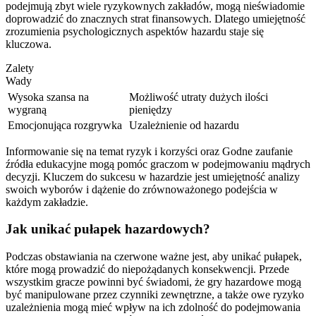
podejmują zbyt wiele ryzykownych zakładów, mogą nieświadomie
doprowadzić do znacznych strat finansowych. Dlatego umiejętność
zrozumienia psychologicznych aspektów hazardu staje się
kluczowa.
Zalety
Wady
Wysoka szansa na
Możliwość utraty dużych ilości
wygraną
pieniędzy
Emocjonująca rozgrywka
Uzależnienie od hazardu
Informowanie się na temat ryzyk i korzyści oraz Godne zaufanie
źródła edukacyjne mogą pomóc graczom w podejmowaniu mądrych
decyzji. Kluczem do sukcesu w hazardzie jest umiejętność analizy
swoich wyborów i dążenie do zrównoważonego podejścia w
każdym zakładzie.
Jak unikać pułapek hazardowych?
Podczas obstawiania na czerwone ważne jest, aby unikać pułapek,
które mogą prowadzić do niepożądanych konsekwencji. Przede
wszystkim gracze powinni być świadomi, że gry hazardowe mogą
być manipulowane przez czynniki zewnętrzne, a także owe ryzyko
uzależnienia mogą mieć wpływ na ich zdolność do podejmowania