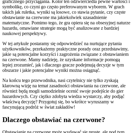
graficznego przyciągania. Kolor ten odzwierciedla pewne wartości i
symbolikę, co czyni go często preferowanym wyborem. W grach
takich jak ruletka, wyniki są losowe, co stawia pytanie, czy częste
obstawianie na czerwone ma jakiekolwiek uzasadnienie
matematyczne. Pomimo tego, że gra opiera się na obsesyjnej naturze
hazardu, omawiane strategie mogą być analizowane z bardziej
naukowej perspektywy.
W tej artykule postaramy się odpowiedzieć na nurtujące pytania
użytkowników, przekażemy praktyczne porady oraz przedstawimy,
jakie są potencjalne korzyści i zagrożenia związane z obstawianiem
na czerwone. Mamy nadzieję, że uzyskane informacje pomogą
lepiej zrozumieć, jak i dlaczego gracze podejmują decyzje w tym
obszarze i jakie potencjalne wyniki można osiągnąć.
Na końcu tego przewodnika, nasi czytelnicy nie tylko zyskają
klarowną wizję na temat zasadności obstawiania na czerwone, ale
również będą mogli samodzielnie ocenić swoje podejście do gier
hazardowych. Czy ciężko zdobyta wiedza wystarczy, aby podjąć
właściwą decyzję? Przygotuj się, bo wkrótce wyruszamy w
fascynującą podróż w świat zakładów!
Dlaczego obstawiać na czerwone?
Obstawianie na czerwone może wydawać się proste, ale pod tym