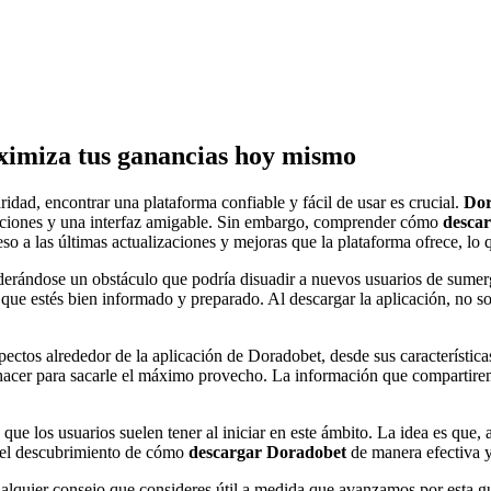
imiza tus ganancias hoy mismo
idad, encontrar una plataforma confiable y fácil de usar es crucial.
Dor
opciones y una interfaz amigable. Sin embargo, comprender cómo
desca
 a las últimas actualizaciones y mejoras que la plataforma ofrece, lo q
erándose un obstáculo que podría disuadir a nuevos usuarios de sumerg
que estés bien informado y preparado. Al descargar la aplicación, no so
ectos alrededor de la aplicación de Doradobet, desde sus características
cer para sacarle el máximo provecho. La información que compartiremos
os usuarios suelen tener al iniciar en este ámbito. La idea es que, al fi
a el descubrimiento de cómo
descargar Doradobet
de manera efectiva y
alquier consejo que consideres útil a medida que avanzamos por esta gu