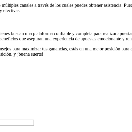
 múltiples canales a través de los cuales puedes obtener asistencia. Pued
y efectivas.
ienes buscan una plataforma confiable y completa para realizar apuestas
y beneficios que aseguran una experiencia de apuestas emocionante y ren
nsejos para maximizar tus ganancias, estás en una mejor posición para
sición, y ¡buena suerte!