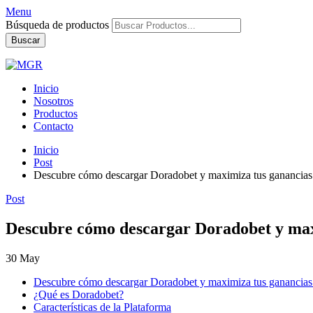
Menu
Búsqueda de productos
Buscar
Inicio
Nosotros
Productos
Contacto
Inicio
Post
Descubre cómo descargar Doradobet y maximiza tus ganancia
Post
Descubre cómo descargar Doradobet y max
30
May
Descubre cómo descargar Doradobet y maximiza tus ganancia
¿Qué es Doradobet?
Características de la Plataforma