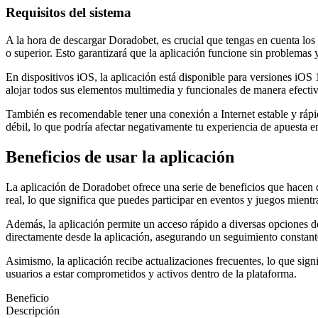
Requisitos del sistema
A la hora de descargar Doradobet, es crucial que tengas en cuenta los 
o superior. Esto garantizará que la aplicación funcione sin problemas 
En dispositivos iOS, la aplicación está disponible para versiones iOS 
alojar todos sus elementos multimedia y funcionales de manera efectiv
También es recomendable tener una conexión a Internet estable y rápid
débil, lo que podría afectar negativamente tu experiencia de apuesta e
Beneficios de usar la aplicación
La aplicación de Doradobet ofrece una serie de beneficios que hacen qu
real, lo que significa que puedes participar en eventos y juegos mient
Además, la aplicación permite un acceso rápido a diversas opciones d
directamente desde la aplicación, asegurando un seguimiento constante
Asimismo, la aplicación recibe actualizaciones frecuentes, lo que sign
usuarios a estar comprometidos y activos dentro de la plataforma.
Beneficio
Descripción