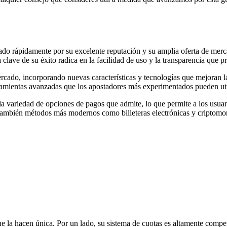
do rápidamente por su excelente reputación y su amplia oferta de merca
 clave de su éxito radica en la facilidad de uso y la transparencia que p
do, incorporando nuevas características y tecnologías que mejoran la e
rramientas avanzadas que los apostadores más experimentados pueden uti
a variedad de opciones de pagos que admite, lo que permite a los usuari
o también métodos más modernos como billeteras electrónicas y criptomon
e la hacen única. Por un lado, su sistema de cuotas es altamente compet