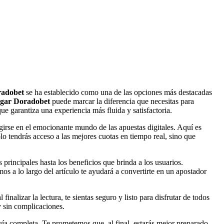
adobet
se ha establecido como una de las opciones más destacadas
rgar Doradobet
puede marcar la diferencia que necesitas para
ue garantiza una experiencia más fluida y satisfactoria.
irse en el emocionante mundo de las apuestas digitales. Aquí es
lo tendrás acceso a las mejores cuotas en tiempo real, sino que
 principales hasta los beneficios que brinda a los usuarios.
 a lo largo del artículo te ayudará a convertirte en un apostador
nalizar la lectura, te sientas seguro y listo para disfrutar de todos
 sin complicaciones.
ía completa. Te prometemos que, al final, estarás mejor preparado