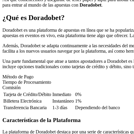
para entrar al mundo de las apuestas con
Doradobet
.
¿Qué es Doradobet?
Doradobet es una plataforma de apuestas en línea que se ha populariza
apuestas en eventos en vivo, esta plataforma tiene algo que ofrecer. La
Además, Doradobet se adapta continuamente a las necesidades del merca
facilita a los nuevos usuarios navegar por la plataforma, así como he
Una parte fundamental que atrae a tantos apostadores a Doradobet es l
incluye opciones tradicionales como tarjetas de crédito y débito, sin
Método de Pago
Tiempo de Procesamiento
Comisión
Tarjeta de Crédito/Débito
Inmediato
0%
Billetera Electrónica
Instantáneo
1%
Transferencia Bancaria
1-3 días
Dependiendo del banco
Características de la Plataforma
La plataforma de Doradobet destaca por una serie de características qu