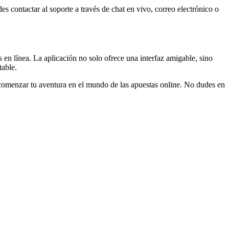
es contactar al soporte a través de chat en vivo, correo electrónico o
 en línea. La aplicación no solo ofrece una interfaz amigable, sino
table.
 comenzar tu aventura en el mundo de las apuestas online. No dudes en