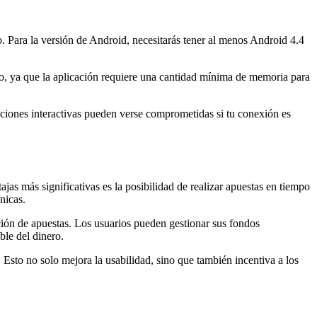
o. Para la versión de Android, necesitarás tener al menos Android 4.4
tivo, ya que la aplicación requiere una cantidad mínima de memoria para
nciones interactivas pueden verse comprometidas si tu conexión es
as más significativas es la posibilidad de realizar apuestas en tiempo
nicas.
ción de apuestas. Los usuarios pueden gestionar sus fondos
ble del dinero.
 Esto no solo mejora la usabilidad, sino que también incentiva a los