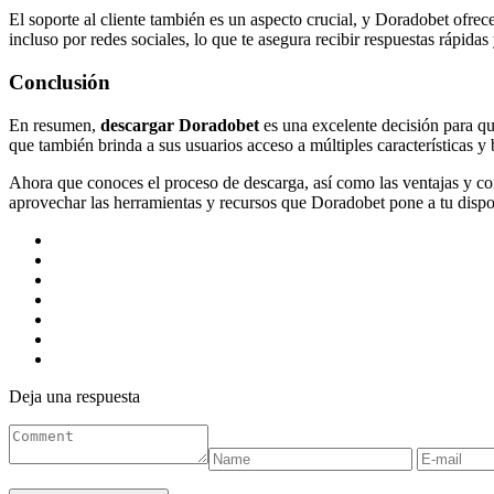
El soporte al cliente también es un aspecto crucial, y Doradobet ofrece
incluso por redes sociales, lo que te asegura recibir respuestas rápidas 
Conclusión
En resumen,
descargar Doradobet
es una excelente decisión para qu
que también brinda a sus usuarios acceso a múltiples características 
Ahora que conoces el proceso de descarga, así como las ventajas y co
aprovechar las herramientas y recursos que Doradobet pone a tu dispo
Deja una respuesta