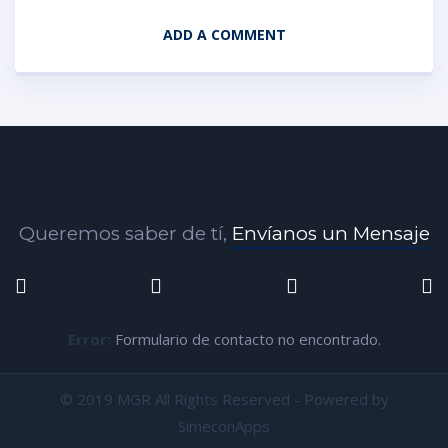
ADD A COMMENT
Queremos saber de tí,
Envíanos un Mensaje
Error:
Formulario de contacto no encontrado.
© 2019 MGR All Rights Reserved - Powered by
SimeconApps