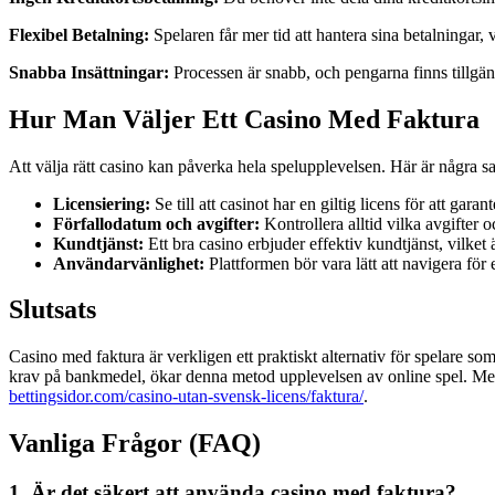
Flexibel Betalning:
Spelaren får mer tid att hantera sina betalningar,
Snabba Insättningar:
Processen är snabb, och pengarna finns tillgän
Hur Man Väljer Ett Casino Med Faktura
Att välja rätt casino kan påverka hela spelupplevelsen. Här är några sak
Licensiering:
Se till att casinot har en giltig licens för att garan
Förfallodatum och avgifter:
Kontrollera alltid vilka avgifter o
Kundtjänst:
Ett bra casino erbjuder effektiv kundtjänst, vilket
Användarvänlighet:
Plattformen bör vara lätt att navigera för
Slutsats
Casino med faktura är verkligen ett praktiskt alternativ för spelare som
krav på bankmedel, ökar denna metod upplevelsen av online spel. Med 
bettingsidor.com/casino-utan-svensk-licens/faktura/
.
Vanliga Frågor (FAQ)
1. Är det säkert att använda casino med faktura?