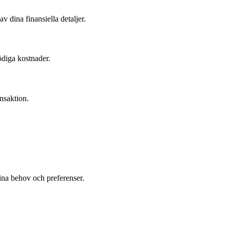
 dina finansiella detaljer.
nödiga kostnader.
ansaktion.
dina behov och preferenser.