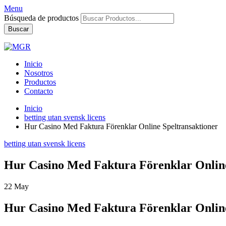
Menu
Búsqueda de productos
Buscar
Inicio
Nosotros
Productos
Contacto
Inicio
betting utan svensk licens
Hur Casino Med Faktura Förenklar Online Speltransaktioner
betting utan svensk licens
Hur Casino Med Faktura Förenklar Online
22
May
Hur Casino Med Faktura Förenklar Online