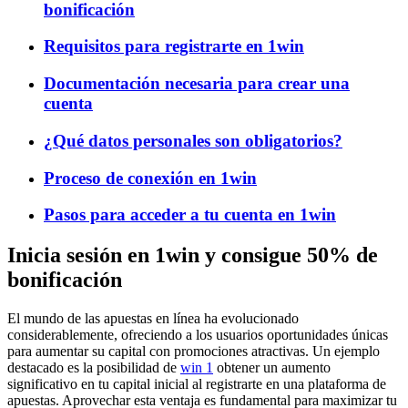
bonificación
Requisitos para registrarte en 1win
Documentación necesaria para crear una
cuenta
¿Qué datos personales son obligatorios?
Proceso de conexión en 1win
Pasos para acceder a tu cuenta en 1win
Inicia sesión en 1win y consigue 50% de
bonificación
El mundo de las apuestas en línea ha evolucionado
considerablemente, ofreciendo a los usuarios oportunidades únicas
para aumentar su capital con promociones atractivas. Un ejemplo
destacado es la posibilidad de
win 1
obtener un aumento
significativo en tu capital inicial al registrarte en una plataforma de
apuestas. Aprovechar esta ventaja es fundamental para maximizar tu