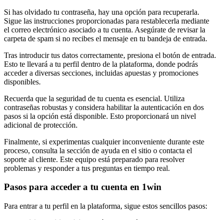
Si has olvidado tu contraseña, hay una opción para recuperarla.
Sigue las instrucciones proporcionadas para restablecerla mediante
el correo electrónico asociado a tu cuenta. Asegúrate de revisar la
carpeta de spam si no recibes el mensaje en tu bandeja de entrada.
Tras introducir tus datos correctamente, presiona el botón de entrada.
Esto te llevará a tu perfil dentro de la plataforma, donde podrás
acceder a diversas secciones, incluidas apuestas y promociones
disponibles.
Recuerda que la seguridad de tu cuenta es esencial. Utiliza
contraseñas robustas y considera habilitar la autenticación en dos
pasos si la opción está disponible. Esto proporcionará un nivel
adicional de protección.
Finalmente, si experimentas cualquier inconveniente durante este
proceso, consulta la sección de ayuda en el sitio o contacta el
soporte al cliente. Este equipo está preparado para resolver
problemas y responder a tus preguntas en tiempo real.
Pasos para acceder a tu cuenta en 1win
Para entrar a tu perfil en la plataforma, sigue estos sencillos pasos: