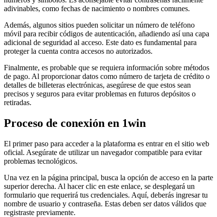
adivinables, como fechas de nacimiento o nombres comunes.
Además, algunos sitios pueden solicitar un número de teléfono
móvil para recibir códigos de autenticación, añadiendo así una capa
adicional de seguridad al acceso. Este dato es fundamental para
proteger la cuenta contra accesos no autorizados.
Finalmente, es probable que se requiera información sobre métodos
de pago. Al proporcionar datos como número de tarjeta de crédito o
detalles de billeteras electrónicas, asegúrese de que estos sean
precisos y seguros para evitar problemas en futuros depósitos o
retiradas.
Proceso de conexión en 1win
El primer paso para acceder a la plataforma es entrar en el sitio web
oficial. Asegúrate de utilizar un navegador compatible para evitar
problemas tecnológicos.
Una vez en la página principal, busca la opción de acceso en la parte
superior derecha. Al hacer clic en este enlace, se desplegará un
formulario que requerirá tus credenciales. Aquí, deberás ingresar tu
nombre de usuario y contraseña. Estas deben ser datos válidos que
registraste previamente.