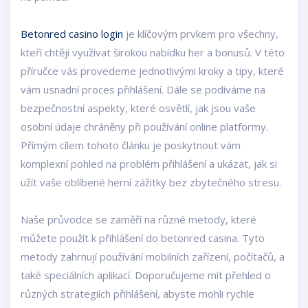
Betonred casino login
je klíčovým prvkem pro všechny,
kteří chtějí využívat širokou nabídku her a bonusů. V této
příručce vás provedeme jednotlivými kroky a tipy, které
vám usnadní proces přihlášení. Dále se podíváme na
bezpečnostní aspekty, které osvětlí, jak jsou vaše
osobní údaje chráněny při používání online platformy.
Přímým cílem tohoto článku je poskytnout vám
komplexní pohled na problém přihlášení a ukázat, jak si
užít vaše oblíbené herní zážitky bez zbytečného stresu.
Naše průvodce se zaměří na různé metody, které
můžete použít k přihlášení do betonred casina. Tyto
metody zahrnují používání mobilních zařízení, počítačů, a
také speciálních aplikací. Doporučujeme mít přehled o
různých strategiích přihlášení, abyste mohli rychle