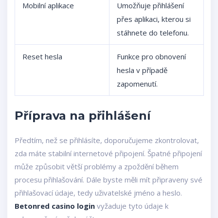
Mobilní aplikace
Umožňuje přihlášení
přes aplikaci, kterou si
stáhnete do telefonu.
Reset hesla
Funkce pro obnovení
hesla v případě
zapomenutí.
Příprava na přihlášení
Předtím, než se přihlásíte, doporučujeme zkontrolovat,
zda máte stabilní internetové připojení. Špatné připojení
může způsobit větší problémy a zpoždění během
procesu přihlašování. Dále byste měli mít připraveny své
přihlašovací údaje, tedy uživatelské jméno a heslo.
Betonred casino login
vyžaduje tyto údaje k