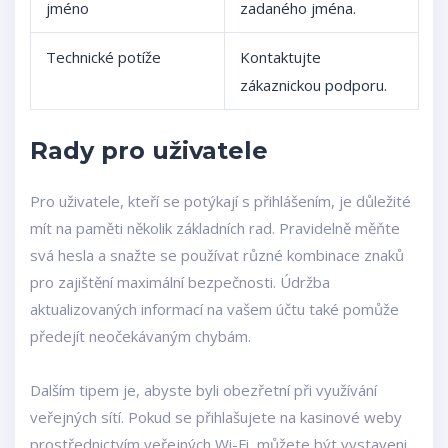
jméno
zadaného jména.
Technické potíže
Kontaktujte
zákaznickou podporu.
Rady pro uživatele
Pro uživatele, kteří se potýkají s přihlášením, je důležité
mít na paměti několik základních rad. Pravidelně měňte
svá hesla a snažte se používat různé kombinace znaků
pro zajištění maximální bezpečnosti. Údržba
aktualizovaných informací na vašem účtu také pomůže
předejít neočekávaným chybám.
Dalším tipem je, abyste byli obezřetní při využívání
veřejných sítí. Pokud se přihlašujete na kasinové weby
prostřednictvím veřejných Wi-Fi, můžete být vystaveni