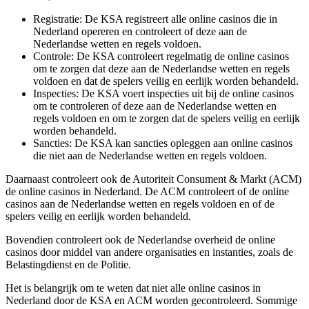
Registratie: De KSA registreert alle online casinos die in
Nederland opereren en controleert of deze aan de
Nederlandse wetten en regels voldoen.
Controle: De KSA controleert regelmatig de online casinos
om te zorgen dat deze aan de Nederlandse wetten en regels
voldoen en dat de spelers veilig en eerlijk worden behandeld.
Inspecties: De KSA voert inspecties uit bij de online casinos
om te controleren of deze aan de Nederlandse wetten en
regels voldoen en om te zorgen dat de spelers veilig en eerlijk
worden behandeld.
Sancties: De KSA kan sancties opleggen aan online casinos
die niet aan de Nederlandse wetten en regels voldoen.
Daarnaast controleert ook de Autoriteit Consument & Markt (ACM)
de online casinos in Nederland. De ACM controleert of de online
casinos aan de Nederlandse wetten en regels voldoen en of de
spelers veilig en eerlijk worden behandeld.
Bovendien controleert ook de Nederlandse overheid de online
casinos door middel van andere organisaties en instanties, zoals de
Belastingdienst en de Politie.
Het is belangrijk om te weten dat niet alle online casinos in
Nederland door de KSA en ACM worden gecontroleerd. Sommige