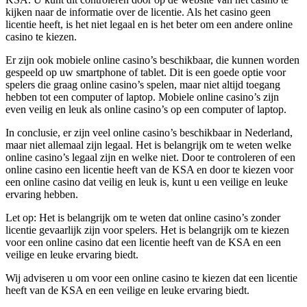
kijken naar de informatie over de licentie. Als het casino geen
licentie heeft, is het niet legaal en is het beter om een andere online
casino te kiezen.
Er zijn ook mobiele online casino’s beschikbaar, die kunnen worden
gespeeld op uw smartphone of tablet. Dit is een goede optie voor
spelers die graag online casino’s spelen, maar niet altijd toegang
hebben tot een computer of laptop. Mobiele online casino’s zijn
even veilig en leuk als online casino’s op een computer of laptop.
In conclusie, er zijn veel online casino’s beschikbaar in Nederland,
maar niet allemaal zijn legaal. Het is belangrijk om te weten welke
online casino’s legaal zijn en welke niet. Door te controleren of een
online casino een licentie heeft van de KSA en door te kiezen voor
een online casino dat veilig en leuk is, kunt u een veilige en leuke
ervaring hebben.
Let op: Het is belangrijk om te weten dat online casino’s zonder
licentie gevaarlijk zijn voor spelers. Het is belangrijk om te kiezen
voor een online casino dat een licentie heeft van de KSA en een
veilige en leuke ervaring biedt.
Wij adviseren u om voor een online casino te kiezen dat een licentie
heeft van de KSA en een veilige en leuke ervaring biedt.