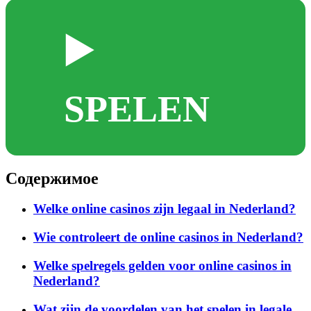
▶️
SPELEN
Содержимое
Welke online casinos zijn legaal in Nederland?
Wie controleert de online casinos in Nederland?
Welke spelregels gelden voor online casinos in
Nederland?
Wat zijn de voordelen van het spelen in legale