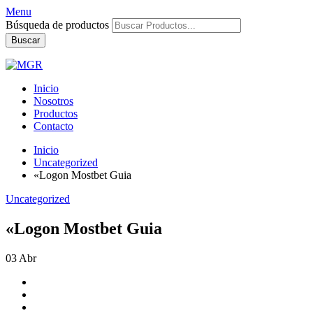
Menu
Búsqueda de productos
Buscar
Inicio
Nosotros
Productos
Contacto
Inicio
Uncategorized
«Logon Mostbet Guia
Uncategorized
«Logon Mostbet Guia
03
Abr