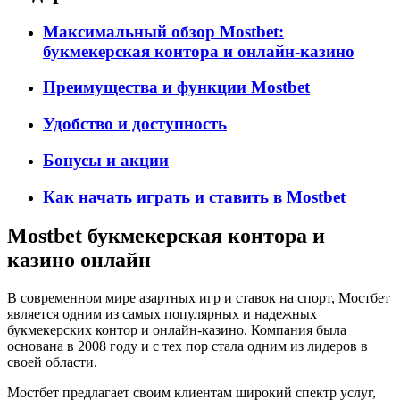
Максимальный обзор Mostbet:
букмекерская контора и онлайн-казино
Преимущества и функции Mostbet
Удобство и доступность
Бонусы и акции
Как начать играть и ставить в Mostbet
Mostbet букмекерская контора и
казино онлайн
В современном мире азартных игр и ставок на спорт, Мостбет
является одним из самых популярных и надежных
букмекерских контор и онлайн-казино. Компания была
основана в 2008 году и с тех пор стала одним из лидеров в
своей области.
Мостбет предлагает своим клиентам широкий спектр услуг,