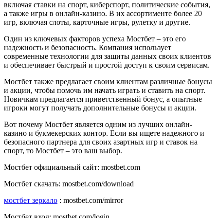
включая ставки на спорт, киберспорт, политические события,
а также игры в онлайн-казино. В их ассортименте более 20
игр, включая слоты, карточные игры, рулетку и другие.
Один из ключевых факторов успеха Мостбет – это его
надежность и безопасность. Компания использует
современные технологии для защиты данных своих клиентов
и обеспечивает быстрый и простой доступ к своим сервисам.
Мостбет также предлагает своим клиентам различные бонусы
и акции, чтобы помочь им начать играть и ставить на спорт.
Новичкам предлагается приветственный бонус, а опытные
игроки могут получать дополнительные бонусы и акции.
Вот почему Мостбет является одним из лучших онлайн-
казино и букмекерских контор. Если вы ищете надежного и
безопасного партнера для своих азартных игр и ставок на
спорт, то Мостбет – это ваш выбор.
Мостбет официальный сайт: mostbet.com
Мостбет скачать: mostbet.com/download
мостбет зеркало
: mostbet.com/mirror
Мостбет вход: mostbet.com/login