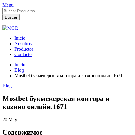
Menu
Búsqueda
de
Buscar
productos
Inicio
Nosotros
Productos
Contacto
Inicio
Blog
Mostbet букмекерская контора и казино онлайн.1671
Blog
Mostbet букмекерская контора и
казино онлайн.1671
20
May
Содержимое