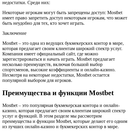
недостатки. Среди них:
Некоторые игрокам могут быть запрещены доступ: Mostbet
имеет право запретить доступ некоторым игрокам, что может
быть неудобно для тех, кто хочет играть.
Заключение
Mostbet – это одна из ведущих букмекерских контор в мире,
которая предлагает своим клиентам широкий спектр услуг.
Компания имеет официальный сайт, где можно
зарегистрироваться и начать играть. Mostbet предлагает
несколько преимуществ, включая большой выбор
спортсменов, высокие коэффициенты и онлайн-казино.
Несмотря на некоторые недостатки, Mostbet остается
популярной выбором для игроков.
Преимущества и функции Mostbet
Mostbet – это популярная букмекерская контора и онлайн-
казино, которая предлагает своим клиентам широкий спектр
услуг и функций. В этом разделе мы рассмотрим
преимущества и функции Mostbet, которые делают его одним
из лучших онлайн-казино и букмекерских контор в мире.