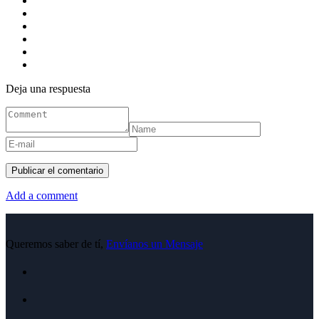
Deja una respuesta
Add a comment
Queremos saber de tí,
Envíanos un Mensaje