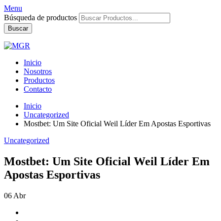
Menu
Búsqueda de productos
Buscar
Inicio
Nosotros
Productos
Contacto
Inicio
Uncategorized
Mostbet: Um Site Oficial Weil Líder Em Apostas Esportivas
Uncategorized
Mostbet: Um Site Oficial Weil Líder Em
Apostas Esportivas
06
Abr