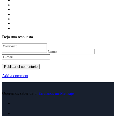
Deja una respuesta
Add a comment
Queremos saber de tí,
Envíanos un Mensaje