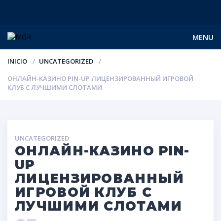
MENU
INICIO
UNCATEGORIZED
ОНЛАЙН-КАЗИНО PIN-UP ЛИЦЕНЗИРОВАННЫЙ ИГРОВОЙ
КЛУБ С ЛУЧШИМИ СЛОТАМИ
UNCATEGORIZED
ОНЛАЙН-КАЗИНО PIN-
UP
ЛИЦЕНЗИРОВАННЫЙ
ИГРОВОЙ КЛУБ С
ЛУЧШИМИ СЛОТАМИ