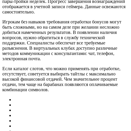
пары-тройки неделек. Прогресс завершения вознаграждений
отображается в учетной записи геймера. Данные освежаются
самостоятельно.
Игрокам без навыков требования отработки бонусов могут
быть сложными, но на самом деле при желании несложно
добиться намеченных результатов. В появлении наличия
вопросов, нужно обратиться в службу технической
поддержки. Специалисты обеспечат все требуемые
разъяснения. В виртуальных клубах доступно различные
методов коммуникации с консультантами: чат, телефон,
электронная почта.
Если каталог слотов, что можно применять при отработке,
отсутствует, советуется выбирать тайтлы с максимально
высокой финансовой отдачей. Чем значительнее процент
отдачи, тем чаще на барабанах появляются оплачиваемые
комбинации символов.