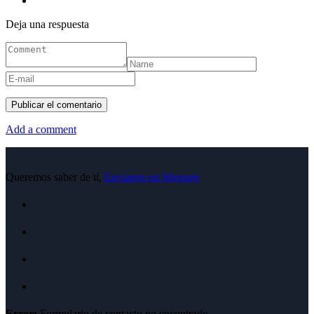
Deja una respuesta
Add a comment
Queremos saber de tí,
Envíanos un Mensaje
Error:
Formulario de contacto no encontrado.