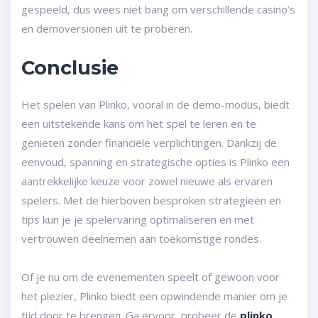
gespeeld, dus wees niet bang om verschillende casino’s
en demoversionen uit te proberen.
Conclusie
Het spelen van Plinko, vooral in de demo-modus, biedt
een uitstekende kans om het spel te leren en te
genieten zonder financiële verplichtingen. Dankzij de
eenvoud, spanning en strategische opties is Plinko een
aantrekkelijke keuze voor zowel nieuwe als ervaren
spelers. Met de hierboven besproken strategieën en
tips kun je je spelervaring optimaliseren en met
vertrouwen deelnemen aan toekomstige rondes.
Of je nu om de evenementen speelt of gewoon voor
het plezier, Plinko biedt een opwindende manier om je
tijd door te brengen. Ga ervoor, probeer de
plinko