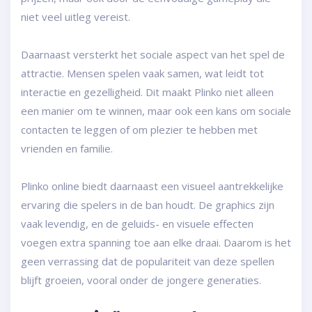
niet veel uitleg vereist.
Daarnaast versterkt het sociale aspect van het spel de
attractie. Mensen spelen vaak samen, wat leidt tot
interactie en gezelligheid. Dit maakt Plinko niet alleen
een manier om te winnen, maar ook een kans om sociale
contacten te leggen of om plezier te hebben met
vrienden en familie.
Plinko online biedt daarnaast een visueel aantrekkelijke
ervaring die spelers in de ban houdt. De graphics zijn
vaak levendig, en de geluids- en visuele effecten
voegen extra spanning toe aan elke draai. Daarom is het
geen verrassing dat de populariteit van deze spellen
blijft groeien, vooral onder de jongere generaties.