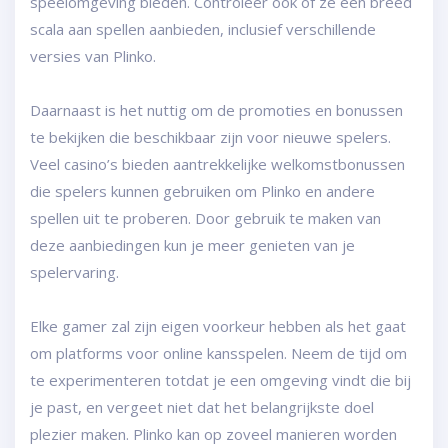
speelomgeving bieden. Controleer ook of ze een breed
scala aan spellen aanbieden, inclusief verschillende
versies van Plinko.
Daarnaast is het nuttig om de promoties en bonussen
te bekijken die beschikbaar zijn voor nieuwe spelers.
Veel casino’s bieden aantrekkelijke welkomstbonussen
die spelers kunnen gebruiken om Plinko en andere
spellen uit te proberen. Door gebruik te maken van
deze aanbiedingen kun je meer genieten van je
spelervaring.
Elke gamer zal zijn eigen voorkeur hebben als het gaat
om platforms voor online kansspelen. Neem de tijd om
te experimenteren totdat je een omgeving vindt die bij
je past, en vergeet niet dat het belangrijkste doel
plezier maken. Plinko kan op zoveel manieren worden