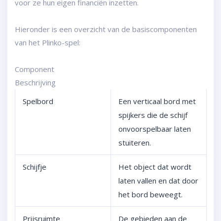
voor ze hun eigen financiën inzetten.
Hieronder is een overzicht van de basiscomponenten
van het Plinko-spel:
Component
Beschrijving
Spelbord
Een verticaal bord met
spijkers die de schijf
onvoorspelbaar laten
stuiteren.
Schijfje
Het object dat wordt
laten vallen en dat door
het bord beweegt.
Prijsruimte
De gebieden aan de