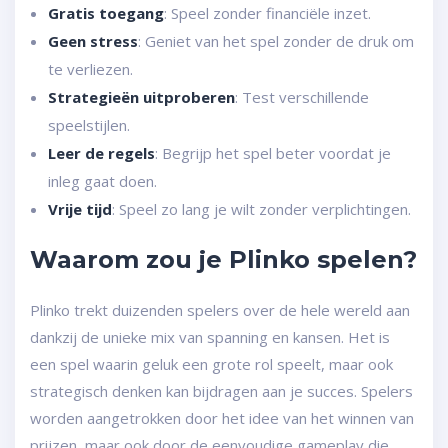
Gratis toegang
: Speel zonder financiële inzet.
Geen stress
: Geniet van het spel zonder de druk om
te verliezen.
Strategieën uitproberen
: Test verschillende
speelstijlen.
Leer de regels
: Begrijp het spel beter voordat je
inleg gaat doen.
Vrije tijd
: Speel zo lang je wilt zonder verplichtingen.
Waarom zou je Plinko spelen?
Plinko trekt duizenden spelers over de hele wereld aan
dankzij de unieke mix van spanning en kansen. Het is
een spel waarin geluk een grote rol speelt, maar ook
strategisch denken kan bijdragen aan je succes. Spelers
worden aangetrokken door het idee van het winnen van
prijzen, maar ook door de eenvoudige gameplay die