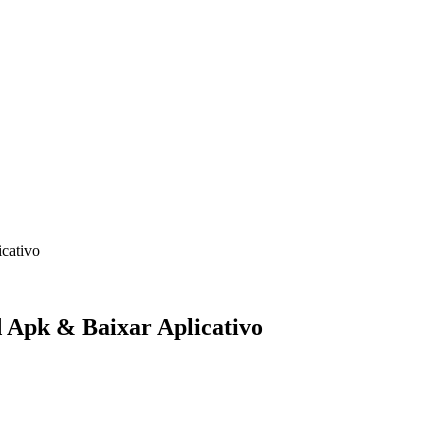
cativo
 Apk & Baixar Aplicativo