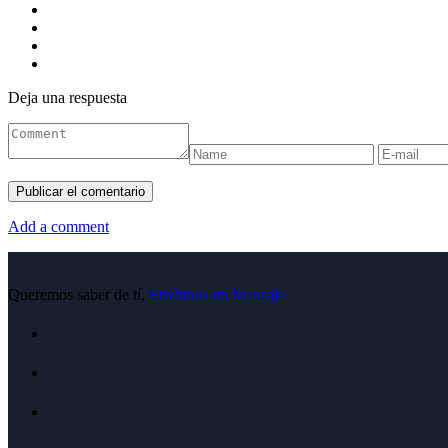
Deja una respuesta
Add a comment
Queremos saber de tí,
Envíanos un Mensaje