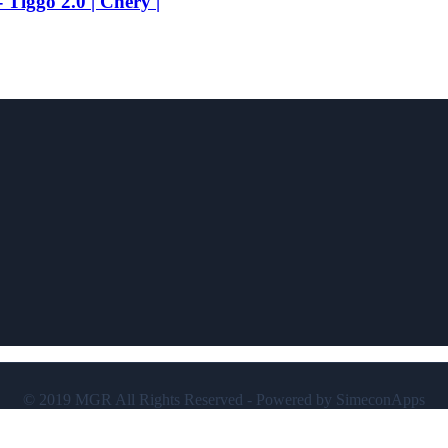
iggo 2.0 | Chery |
© 2019 MGR All Rights Reserved - Powered by SimeconApps