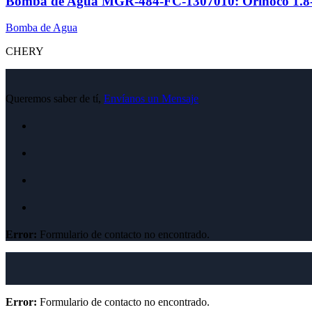
Bomba de Agua MGR-484-FC-1307010: Orinoco 1.8- T
Bomba de Agua
CHERY
Queremos saber de tí,
Envíanos un Mensaje
Error:
Formulario de contacto no encontrado.
Error:
Formulario de contacto no encontrado.