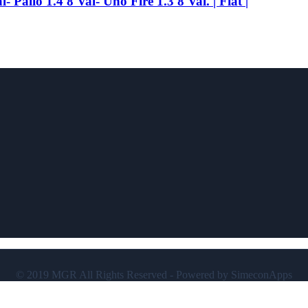
alio 1.4 8 Val- Uno Fire 1.3 8 Val. | Fiat |
© 2019 MGR All Rights Reserved - Powered by SimeconApps