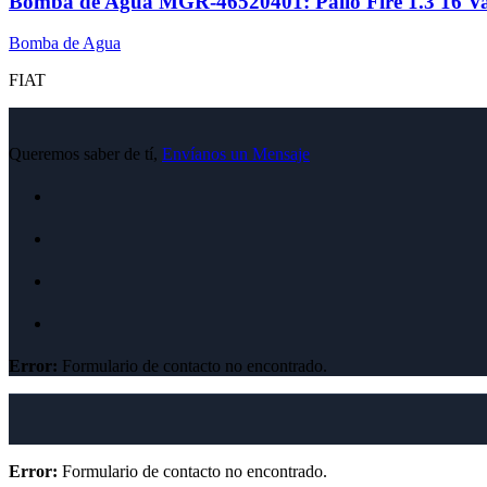
Bomba de Agua MGR-46520401: Palio Fire 1.3 16 Val- P
Bomba de Agua
FIAT
Queremos saber de tí,
Envíanos un Mensaje
Error:
Formulario de contacto no encontrado.
Error:
Formulario de contacto no encontrado.