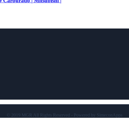
Carburado | Mitsubishi |
© 2019 MGR All Rights Reserved - Powered by SimeconApps