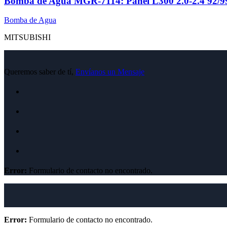
Bomba de Agua MGR-7114: Panel L300 2.0-2.4 92/99 
Bomba de Agua
MITSUBISHI
Queremos saber de tí,
Envíanos un Mensaje
Error:
Formulario de contacto no encontrado.
Error:
Formulario de contacto no encontrado.