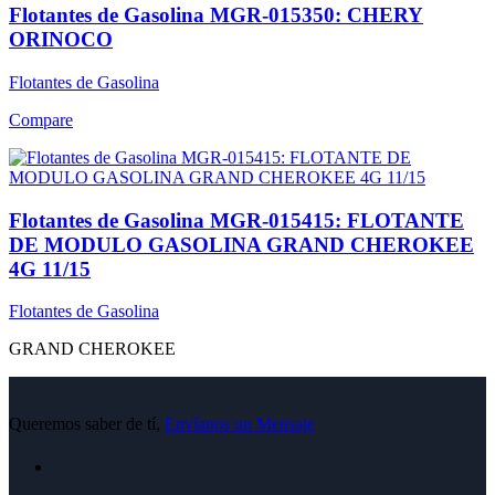
Flotantes de Gasolina MGR-015350: CHERY
ORINOCO
Flotantes de Gasolina
Compare
Flotantes de Gasolina MGR-015415: FLOTANTE
DE MODULO GASOLINA GRAND CHEROKEE
4G 11/15
Flotantes de Gasolina
GRAND CHEROKEE
Queremos saber de tí,
Envíanos un Mensaje