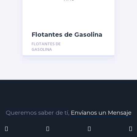
Flotantes de Gasolina
MGR-015415:
FLOTANTES DE
FLOTANTE DE
GASOLINA
MODULO GASOLINA
GRAND CHEROKEE
4G 11/15
Queremos saber de tí,
Envíanos un Mensaje