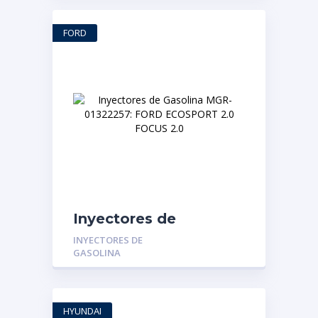
LOGAN – KANGOO
1.4/1.6 PEUGEOT 1.4
FORD
Inyectores de
Gasolina MGR-
INYECTORES DE
01322257: FORD
GASOLINA
ECOSPORT 2.0 FOCUS
2.0
HYUNDAI