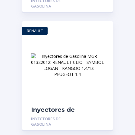
INYECTORES DE
01322010: FIAT PALIO
GASOLINA
– SIENA – UNO 1.3
RENAULT
Inyectores de
Gasolina MGR-
INYECTORES DE
01322012: RENAULT
GASOLINA
CLIO – SYMBOL –