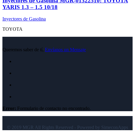
Inyectores de Gasolina MGR-01322510: TOYOTA
YARIS 1.3 – 1.5 10/18
Inyectores de Gasolina
TOYOTA
Queremos saber de tí,
Envíanos un Mensaje
Error:
Formulario de contacto no encontrado.
© 2019 MGR All Rights Reserved - Powered by SimeconApps