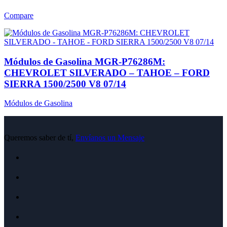
Compare
Módulos de Gasolina MGR-P76286M:
CHEVROLET SILVERADO – TAHOE – FORD
SIERRA 1500/2500 V8 07/14
Módulos de Gasolina
Queremos saber de tí,
Envíanos un Mensaje