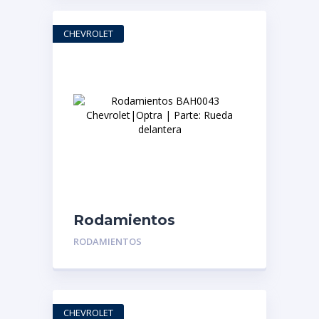
CHEVROLET
Rodamientos
BAH0043
RODAMIENTOS
Chevrolet|Optra |
Parte: Rueda
delantera
CHEVROLET