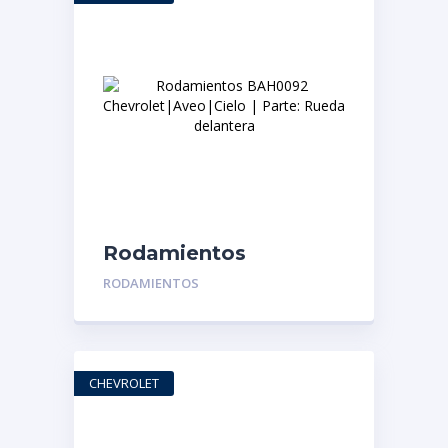
Rodamientos
BAH0092
RODAMIENTOS
Chevrolet|Aveo|Cielo |
Parte: Rueda
delantera
CHEVROLET