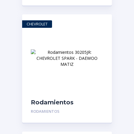
Trasera
CHEVROLET
Rodamientos
30205JR: CHEVROLET
RODAMIENTOS
SPARK – DAEWOO
MATIZ