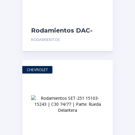
Rodamientos DAC-
3871W-3CS63 | Toyota
RODAMIENTOS
Yaris 98/05 | Parte:
Rueda Delantera
CHEVROLET