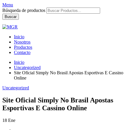
Menu
Búsqueda de productos
Buscar
Inicio
Nosotros
Productos
Contacto
Inicio
Uncategorized
Site Oficial Simply No Brasil Apostas Esportivas E Cassino
Online
Uncategorized
Site Oficial Simply No Brasil Apostas
Esportivas E Cassino Online
18
Ene